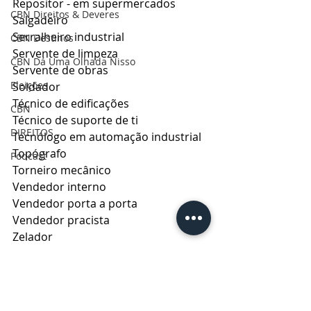
Repositor - em supermercados
CBN Direitos & Deveres
Salgadeiro
Serralheiro industrial
CBN Destinos
Servente de limpeza
CBN Dá Uma Olhada Nisso
Servente de obras
Eleições
Soldador
Técnico de edificações
CBN
Técnico de suporte de ti
DIREITOS
Tecnólogo em automação industrial
Topógrafo
Podcast
Torneiro mecânico
Vendedor interno
Vendedor porta a porta
Vendedor pracista
Zelador
A Agência do Trabalhador está 
localizada na Rua Doutor Colares, 
354 – Centro. O horário de 