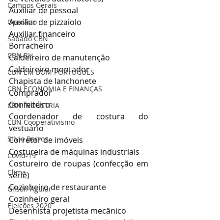
Campos Gerais
Auxiliar de pessoal
Auxiliar de pizzaiolo
Operário
Auxiliar financeiro
Sábado CBN
Borracheiro
CBN RH
Caldeireiro de manutenção
Caldeireiro montador
CBN EM BOM PORTUGUÊS
Chapista de lanchonete
CBN ECONOMIA E FINANÇAS
Comprador
Confeiteiro
CBN INDÚSTRIA
Coordenador de costura do 
CBN Cooperativismo
vestuário
Silvio Barros
Corretor de imóveis
Costureira de máquinas industriais
Covid-19
Costureiro de roupas (confecção em 
Clima
série)
Cozinheiro de restaurante
Gilson Aguiar
Cozinheiro geral
Eleições 2020
Desenhista projetista mecânico