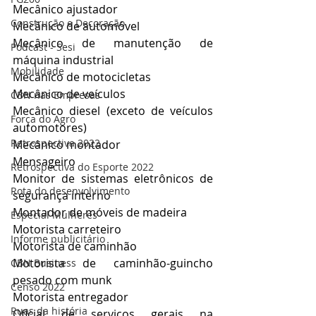
Mecânico ajustador
Construção e Decoração
Mecânico de automóvel
Mecânico de manutenção de 
Podcast - Sesi
máquina industrial
Mobilidade
Mecânico de motocicletas
Mecânico de veículos
CBN nas Empresas
Mecânico diesel (exceto de veículos 
Força do Agro
automotores)
Retrospectiva 2022
Mecânico montador
Mensageiro
Retrospectiva do Esporte 2022
Monitor de sistemas eletrônicos de 
Rota do desenvolvimento
segurança interno
Montador de móveis de madeira
Especial Mulheres
Motorista carreteiro
Informe publicitário
Motorista de caminhão
Motorista de caminhão-guincho 
CBN Business
pesado com munk
Censo 2022
Motorista entregador
Ruas da história
Oficial de serviços gerais na 