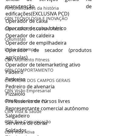
manutenção de 
Personalidades da história
edificações(EXCLUSIVA PCD)
CBN TECNOLOGIA E INOVAÇÃO
Operador de caixa
Operador de caixa lotérico
CBN CIDADES SUSTENTÁVEIS
Operador de caldeira
Colunistas
Operador de empilhadeira
Linha do tempo
Operador de secador (produtos 
agrícolas)
CBN Momento Fitness
Operador de telemarketing ativo
CBN COMPORTAMENTO
Padeiro
Pedreiro
CRÔNICAS DOS CAMPOS GERAIS
Pedreiro de alvenaria
CBN Visão Empresarial
Pizzaiolo
Professores de cursos livres
CBN Onde Comer PG
Representante comercial autônomo
CBN Vida & Saúde
Salgadeiro
CBN Boa Comunicação
Servente de obras
Soldador
CBN Vida Ativa