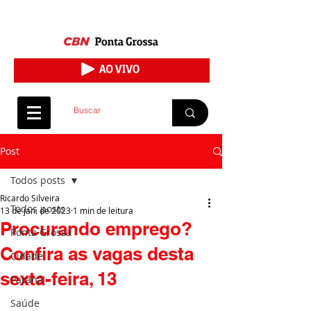
Post
Todos posts
Ricardo Silveira
Todos posts
13 de jan. de 2023
1 min de leitura
Procurando emprego?
Ponta Grossa
Confira as vagas desta
Cidade
sexta-feira, 13
Paraná
Saúde