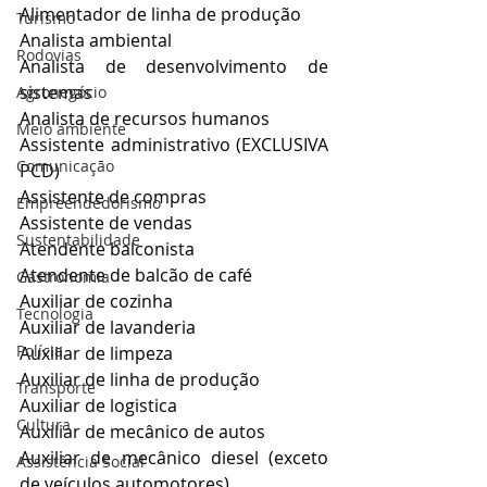
Alimentador de linha de produção
Turismo
Analista ambiental
Rodovias
Analista de desenvolvimento de 
sistemas
Agronegócio
Analista de recursos humanos
Meio ambiente
Assistente administrativo (EXCLUSIVA 
Comunicação
PCD)
Assistente de compras
Empreendedorismo
Assistente de vendas
Sustentabilidade
Atendente balconista
Atendente de balcão de café
Gastronomia
Auxiliar de cozinha
Tecnologia
Auxiliar de lavanderia
Polícia
Auxiliar de limpeza
Auxiliar de linha de produção
Transporte
Auxiliar de logistica
Cultura
Auxiliar de mecânico de autos
Auxiliar de mecânico diesel (exceto 
Assistência Social
de veículos automotores)