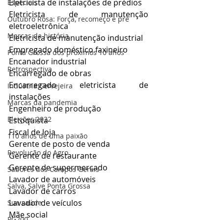
Eletricista de instalações de prédios
Especiais
Eletricista de manutenção 
Outubro Rosa: Força, recomeço e pre
eletroeletrônica
Marcas da história
Eletricista de manutenção industrial
Empregado doméstico faxineiro
Ponta Grossa dos próximos 10 anos
Encanador industrial
Retrospectiva
Encarregado de obras
Encarregado eletricista de 
Indústria Cervejeira
instalações
Marcas da pandemia
Engenheiro de produção
Eleições 2022
Estoquista
Fiscal de loja
110 anos de uma paixão
Gerente de posto de venda
Revolução do Agro
Gerente de restaurante
Gerente de supermercado
Sabores dos Campos Gerais
Lavador de automóveis
Salva, Salve Ponta Grossa
Lavador de carros
Lavador de veículos
Sua saúde
Mãe social
PG200