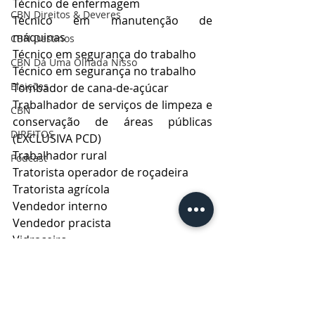
Técnico de enfermagem
CBN Direitos & Deveres
Técnico em manutenção de 
máquinas
CBN Destinos
Técnico em segurança do trabalho
CBN Dá Uma Olhada Nisso
Técnico em segurança no trabalho
Eleições
Tombador de cana-de-açúcar
Trabalhador de serviços de limpeza e 
CBN
conservação de áreas públicas 
DIREITOS
(EXCLUSIVA PCD)
Trabalhador rural
Podcast
Tratorista operador de roçadeira
Tratorista agrícola
Vendedor interno
Vendedor pracista
Vidraceiro
A Agência do Trabalhador está 
localizada na Rua Doutor Colares, 
354 – Centro. O horário de 