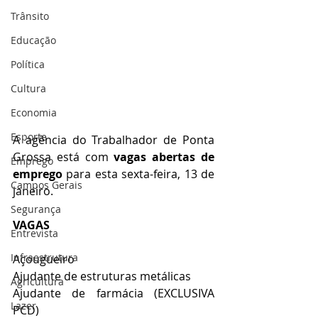
Trânsito
Educação
Política
Cultura
Economia
Esporte
A agência do Trabalhador de Ponta 
Grossa está com 
vagas abertas de 
Emprego
emprego
 para esta sexta-feira, 13 de 
Campos Gerais
janeiro.
Segurança
VAGAS
Entrevista
Infraestrutura
Açougueiro
Ajudante de estruturas metálicas
Agricultura
Ajudante de farmácia (EXCLUSIVA 
Lazer
PCD)