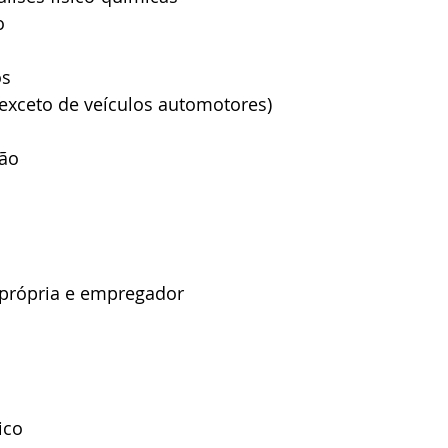
o
os
(exceto de veículos automotores)
ção
a própria e empregador
ico