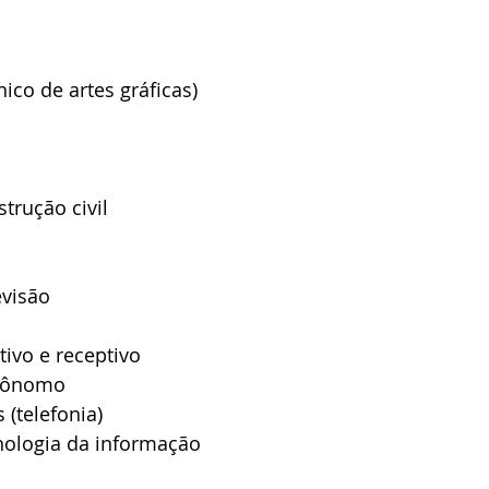
nico de artes gráficas)
trução civil
evisão
ivo e receptivo
utônomo
(telefonia)
nologia da informação