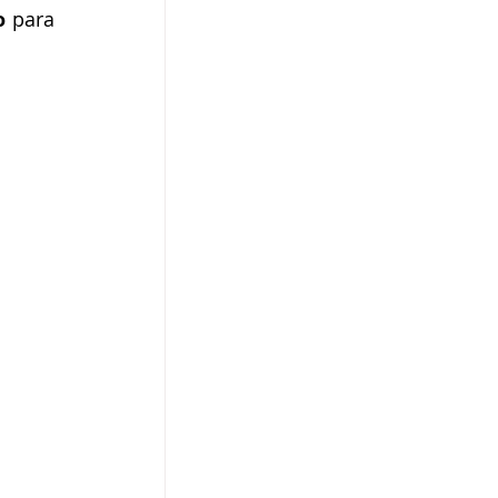
o
 para 