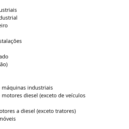
ustriais
dustrial
iro
nstalações
cado
ção)
máquinas industriais
otores diesel (exceto de veículos
ores a diesel (exceto tratores)
omóveis