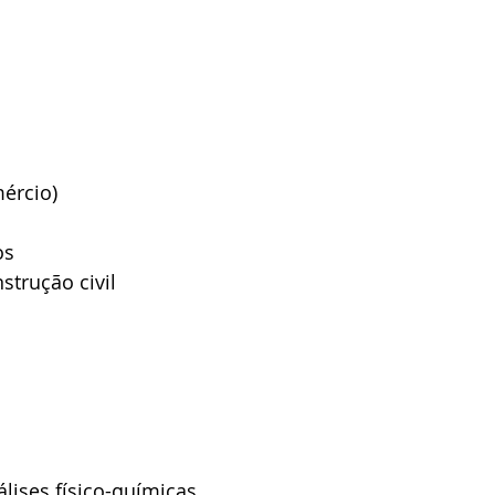
ércio)
os
strução civil
álises físico-químicas