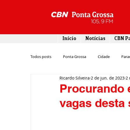
Início
Notícias
CBN P
Todos posts
Ponta Grossa
Cidade
Para
Ricardo Silveira
2 de jun. de 2023
2 
Esporte
Emprego
Campos Gerais
Procurando 
vagas desta s
Turismo
Rodovias
Agronegócio
Gastronomia
Tecnologia
Polícia