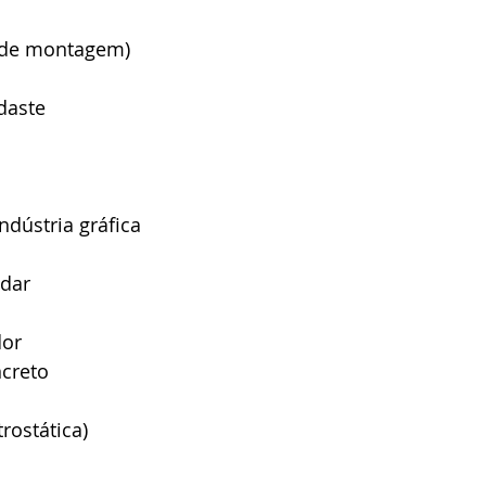
a de montagem)
daste
dústria gráfica
dar
a
dor
creto
trostática)