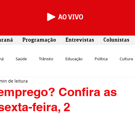
araná
Programação
Entrevistas
Colunistas
ná
Saúde
Trânsito
Educação
Política
Cultura
min de leitura
Segurança
Entrevista
Infraestrutura
Agricultura
L
emprego? Confira as
exta-feira, 2
Meio ambiente
Comunicação
Empreendedorismo
Susten
Transporte
Cultura
Assistência Social