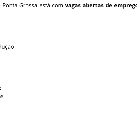
e Ponta Grossa está com 
vagas abertas de empreg
odução
o
as