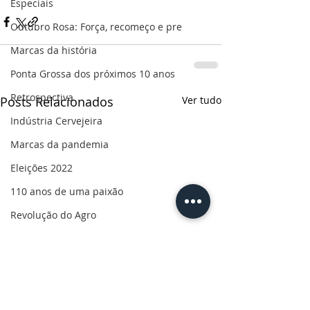
Especiais
Outubro Rosa: Força, recomeço e pre
Marcas da história
Ponta Grossa dos próximos 10 anos
Retrospectiva
Posts Relacionados
Ver tudo
Indústria Cervejeira
Marcas da pandemia
Eleições 2022
110 anos de uma paixão
Revolução do Agro
Sabores dos Campos Gerais
Salva, Salve Ponta Grossa
Sua saúde
PG200