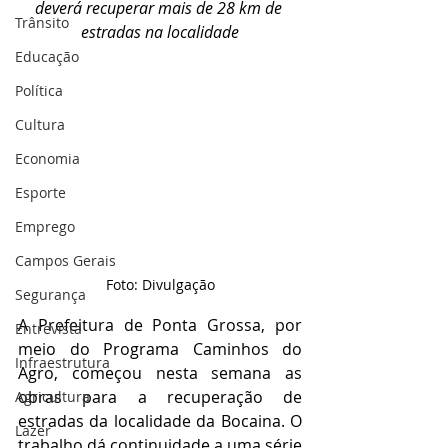
deverá recuperar mais de 28 km de 
Trânsito
estradas na localidade
Educação
Política
Cultura
Economia
Esporte
Emprego
Campos Gerais
Foto: Divulgação
Segurança
A Prefeitura de Ponta Grossa, por 
Entrevista
meio do Programa Caminhos do 
Infraestrutura
Agro, começou nesta semana as 
obras para a recuperação de 
Agricultura
estradas da localidade da Bocaina. O 
Lazer
trabalho dá continuidade a uma série 