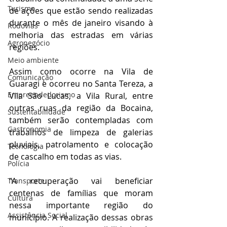
Turismo
de ações que estão sendo realizadas 
durante o mês de janeiro visando à 
Rodovias
melhoria das estradas em várias 
Agronegócio
regiões.
Meio ambiente
Assim como ocorre na Vila de 
Comunicação
Guaragi e ocorreu no Santa Tereza, a 
Empreendedorismo
Vila São Lucas, a Vila Rural, entre 
outras ruas da região da Bocaina, 
Sustentabilidade
também serão contempladas com 
Gastronomia
trabalhos de limpeza de galerias 
pluviais, patrolamento e colocação 
Tecnologia
de cascalho em todas as vias.
Polícia
“A recuperação vai beneficiar 
Transporte
centenas de famílias que moram 
Cultura
nessa importante região do 
Assistência Social
município. A realização dessas obras 