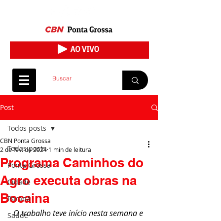
Post
Todos posts
CBN Ponta Grossa
Todos posts
2 de fev. de 2024
1 min de leitura
Programa Caminhos do
Ponta Grossa
Agro executa obras na
Cidade
Bocaina
Paraná
O trabalho teve início nesta semana e 
Saúde