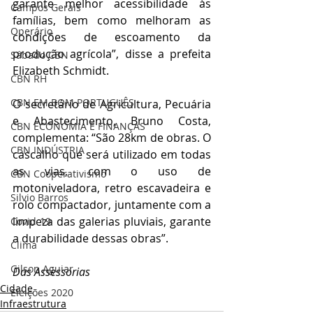
garante melhor acessibilidade às 
Campos Gerais
famílias, bem como melhoram as 
Operário
condições de escoamento da 
produção agrícola”, disse a prefeita 
Sábado CBN
Elizabeth Schmidt.
CBN RH
CBN EM BOM PORTUGUÊS
O secretário de Agricultura, Pecuária 
e Abastecimento, Bruno Costa, 
CBN ECONOMIA E FINANÇAS
complementa: “São 28km de obras. O 
CBN INDÚSTRIA
cascalho que será utilizado em todas 
as vias, com o uso de 
CBN Cooperativismo
motoniveladora, retro escavadeira e 
Silvio Barros
rolo compactador, juntamente com a 
limpeza das galerias pluviais, garante 
Covid-19
a durabilidade dessas obras”.
Clima
Gilson Aguiar
Das Assessorias
Cidade
Eleições 2020
Infraestrutura