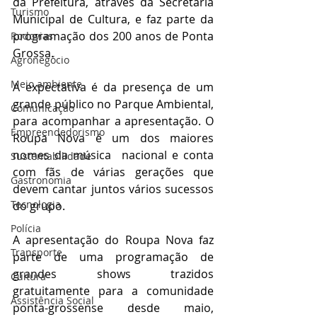
da Prefeitura, através da Secretaria 
Turismo
Municipal de Cultura, e faz parte da 
programação dos 200 anos de Ponta 
Rodovias
Grossa.
Agronegócio
Meio ambiente
A expectativa é da presença de um 
grande público no Parque Ambiental, 
Comunicação
para acompanhar a apresentação. O 
Empreendedorismo
Roupa Nova é um dos maiores 
nomes da música  nacional e conta 
Sustentabilidade
com fãs de várias gerações que 
Gastronomia
devem cantar juntos vários sucessos 
Tecnologia
do grupo.
Polícia
A apresentação do Roupa Nova faz 
Transporte
parte de uma programação de 
grandes shows trazidos 
Cultura
gratuitamente para a comunidade 
Assistência Social
ponta-grossense desde maio, 