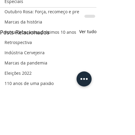
Especiais
Outubro Rosa: Força, recomeço e pre
Marcas da história
Posts Relacionados
Ver tudo
Ponta Grossa dos próximos 10 anos
Retrospectiva
Indústria Cervejeira
Marcas da pandemia
Eleições 2022
110 anos de uma paixão
Revolução do Agro
Sabores dos Campos Gerais
Salva, Salve Ponta Grossa
Sua saúde
PG200