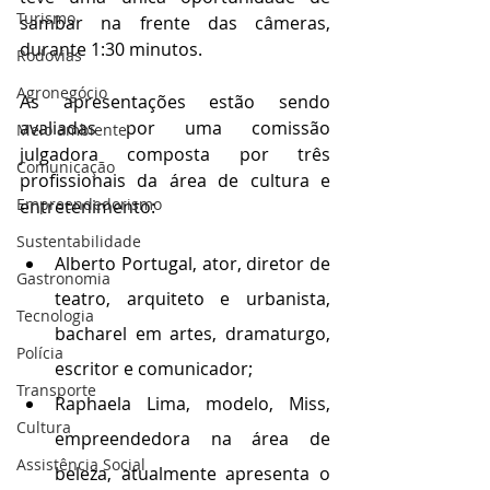
Turismo
sambar na frente das câmeras, 
durante 1:30 minutos.
Rodovias
Agronegócio
As apresentações estão sendo 
avaliadas por uma comissão 
Meio ambiente
julgadora composta por três 
Comunicação
profissionais da área de cultura e 
Empreendedorismo
entretenimento:
Sustentabilidade
Alberto Portugal, ator, diretor de 
Gastronomia
teatro, arquiteto e urbanista, 
Tecnologia
bacharel em artes, dramaturgo, 
Polícia
escritor e comunicador;
Transporte
Raphaela Lima, modelo, Miss, 
Cultura
empreendedora na área de 
Assistência Social
beleza, atualmente apresenta o 