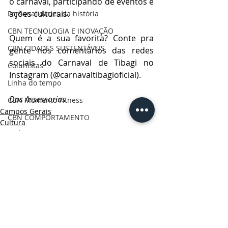
o carnaval, participando de eventos e 
ações culturais.
Personalidades da história
CBN TECNOLOGIA E INOVAÇÃO
Quem é a sua favorita? Conte pra 
CBN CIDADES SUSTENTÁVEIS
gente nos comentários das redes 
sociais do Carnaval de Tibagi no 
Colunistas
Instagram (@carnavaltibagioficial).
Linha do tempo
Das Assessorias
CBN Momento Fitness
Campos Gerais
CBN COMPORTAMENTO
Cultura
CRÔNICAS DOS CAMPOS GERAIS
CBN Visão Empresarial
CBN Onde Comer PG
CBN Vida & Saúde
Posts Relacionados
Ver tudo
CBN Boa Comunicação
CBN Vida Ativa