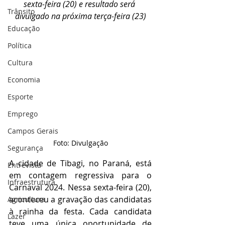
sexta-feira (20) e resultado será 
Trânsito
divulgado na próxima terça-feira (23)
Educação
Política
Cultura
Economia
Esporte
Emprego
Campos Gerais
Foto: Divulgação
Segurança
A cidade de Tibagi, no Paraná, está 
Entrevista
em contagem regressiva para o 
Infraestrutura
Carnaval 2024. Nessa sexta-feira (20), 
aconteceu a gravação das candidatas 
Agricultura
à rainha da festa. Cada candidata 
Lazer
teve uma única oportunidade de 