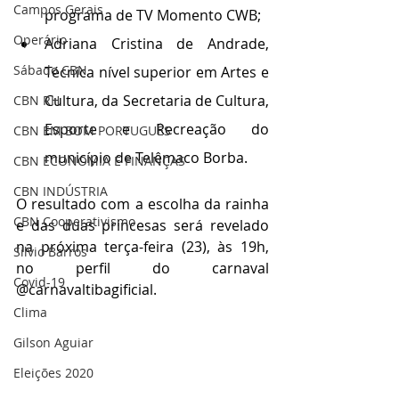
Campos Gerais
programa de TV Momento CWB;
Operário
Adriana Cristina de Andrade, 
Sábado CBN
Técnica nível superior em Artes e 
Cultura, da Secretaria de Cultura, 
CBN RH
Esporte e Recreação do 
CBN EM BOM PORTUGUÊS
município de Telêmaco Borba.
CBN ECONOMIA E FINANÇAS
CBN INDÚSTRIA
O resultado com a escolha da rainha 
CBN Cooperativismo
e das duas princesas será revelado 
na próxima terça-feira (23), às 19h, 
Silvio Barros
no perfil do carnaval 
Covid-19
@carnavaltibagificial.
Clima
Gilson Aguiar
Eleições 2020