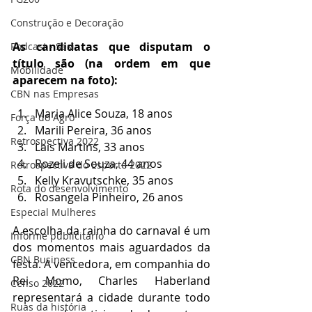
Construção e Decoração
As candidatas que disputam o 
Podcast - Sesi
título são (na ordem em que 
Mobilidade
aparecem na foto):
CBN nas Empresas
Maria Alice Souza, 18 anos
Força do Agro
Marili Pereira, 36 anos
Retrospectiva 2022
Lais Martins, 33 anos
Rozeli de Souza, 44 anos
Retrospectiva do Esporte 2022
Kelly Kravutschke, 35 anos
Rota do desenvolvimento
Rosangela Pinheiro, 26 anos
Especial Mulheres
A escolha da rainha do carnaval é um 
Informe publicitário
dos momentos mais aguardados da 
CBN Business
festa. A vencedora, em companhia do 
Rei Momo, Charles Haberland 
Censo 2022
representará a cidade durante todo 
Ruas da história