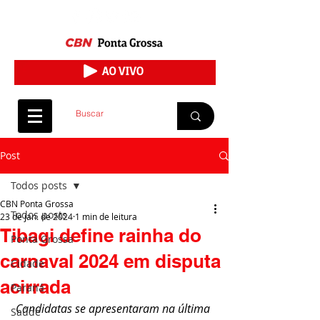
Post
Todos posts
CBN Ponta Grossa
Todos posts
23 de jan. de 2024
1 min de leitura
Tibagi define rainha do
Ponta Grossa
carnaval 2024 em disputa
Cidade
acirrada
Paraná
Candidatas se apresentaram na última 
Saúde