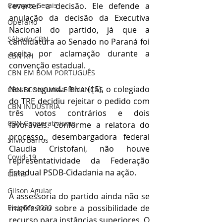
reverter a decisão. Ele defende a 
Campos Gerais
anulação da decisão da Executiva 
Operário
Nacional do partido, já que a 
Sábado CBN
candidatura ao Senado no Paraná foi 
aceita por aclamação durante a 
CBN RH
convenção estadual. 
CBN EM BOM PORTUGUÊS
Nesta segunda-feira (15), o colegiado 
CBN ECONOMIA E FINANÇAS
do TRE decidiu rejeitar o pedido com 
CBN INDÚSTRIA
três votos contrários e dois 
CBN Cooperativismo
favoráveis. Conforme a relatora do 
processo, desembargadora federal 
Silvio Barros
Claudia Cristofani, não houve 
Covid-19
representatividade da Federação 
Estadual PSDB-Cidadania na ação. 
Clima
Gilson Aguiar
A assessoria do partido ainda não se 
manifestou sobre a possibilidade de 
Eleições 2020
recurso para instâncias superiores. O 