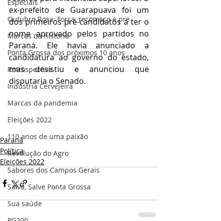
Especiais
ex-prefeito de Guarapuava foi um 
Outubro Rosa: Força, recomeço e pre
dos primeiros pré-candidatos a ter o 
nome aprovado pelos partidos no 
Marcas da história
Paraná. Ele havia anunciado a 
Ponta Grossa dos próximos 10 anos
candidatura ao governo do estado, 
mas desistiu e anunciou que 
Retrospectiva
disputaria o Senado. 
Indústria Cervejeira
Marcas da pandemia
Eleições 2022
110 anos de uma paixão
Paraná
Política
Revolução do Agro
Eleições 2022
Sabores dos Campos Gerais
Salva, Salve Ponta Grossa
Sua saúde
PG200