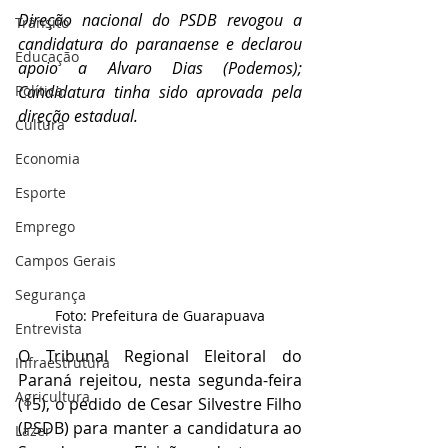
Direção nacional do PSDB revogou a 
Trânsito
candidatura do paranaense e declarou 
Educação
apoio a Alvaro Dias (Podemos); 
Política
Candidatura tinha sido aprovada pela 
direção estadual. 
Cultura
Economia
Esporte
Emprego
Campos Gerais
Segurança
Foto: Prefeitura de Guarapuava
Entrevista
O Tribunal Regional Eleitoral do 
Infraestrutura
Paraná rejeitou, nesta segunda-feira 
Agricultura
(15), o pedido de Cesar Silvestre Filho 
(PSDB) para manter a candidatura ao 
Lazer