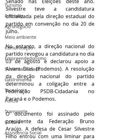
Senado nas Eleições deste ano. 
Turismo
Silvestre teve a candidatura 
oficializada pela direção estadual do 
Rodovias
partido em convenção no dia 20 de 
Agronegócio
julho.
Meio ambiente
No entanto, a direção nacional do 
Comunicação
partido revogou a candidatura no dia 
Empreendedorismo
03 de agosto e declarou apoio a 
Alvaro Dias (Podemos). A resolução 
Sustentabilidade
da direção nacional do partido 
Gastronomia
determinou a coligação entre a 
Tecnologia
Federação PSDB-Cidadania no 
Paraná e o Podemos. 
Polícia
Transporte
O documento foi assinado pelo 
presidente da Federação Bruno 
Cultura
Araújo. A defesa de Cesar Silvestre 
Assistência Social
Filho entrou com uma liminar para 