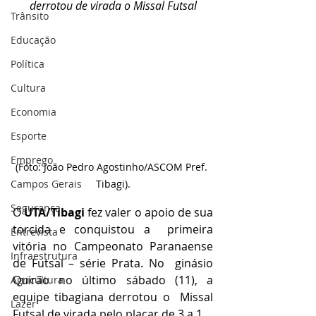
derrotou de virada o Missal Futsal
Trânsito
Educação
Política
Cultura
Economia
Esporte
Emprego
(Foto: João Pedro Agostinho/ASCOM Pref. 
Campos Gerais
Tibagi).
Segurança
O 
UTA/Tibagi
 fez valer o apoio de sua 
torcida e conquistou a  primeira 
Entrevista
vitória no Campeonato Paranaense 
Infraestrutura
de Futsal – série Prata. No  ginásio 
Quirão no último sábado (11), a 
Agricultura
equipe tibagiana derrotou o  Missal 
Lazer
Futsal de virada pelo placar de 3 a 1.