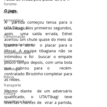
Turismo
O jogo
Rodovias
Agronegócio
A  partida começou tensa para o 
UTA/Tibagi. Nos primeiros segundos, 
Meio ambiente
após  uma saída errada, Ednei 
Comunicação
acertou um chute quase do meio da 
Empreendedorismo
quadra e abriu  o placar para o 
Missal. A equipe tibagiana não se 
Sustentabilidade
intimidou e foi  buscar o empate 
Gastronomia
pouco tempo depois, com uma bola 
que sobrou para o  recém-
Tecnologia
contratado Birozinho completar para 
Polícia
as redes.
Transporte
Mesmo diante  de um adversário 
Cultura
qualificado, o UTA/Tibagi teve 
Assistência Social
diversas chances de  virar a partida, 