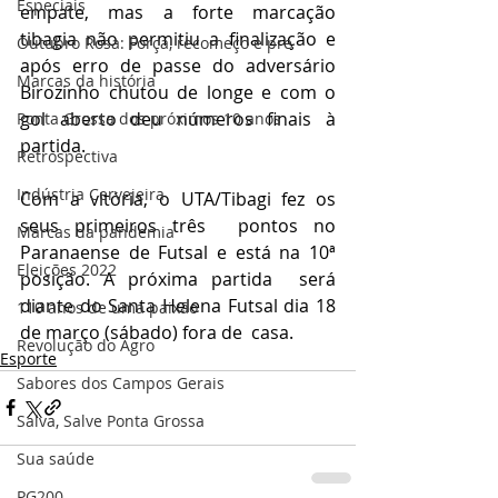
Especiais
empate, mas a forte marcação  
tibagia não permitiu a finalização e 
Outubro Rosa: Força, recomeço e pre
após erro de passe do adversário  
Marcas da história
Birozinho chutou de longe e com o 
gol aberto deu números finais à  
Ponta Grossa dos próximos 10 anos
partida.
Retrospectiva
Indústria Cervejeira
Com a vitória, o UTA/Tibagi fez os 
seus primeiros três  pontos no 
Marcas da pandemia
Paranaense de Futsal e está na 10ª 
Eleições 2022
posição. A próxima partida  será 
diante do Santa Helena Futsal dia 18 
110 anos de uma paixão
de março (sábado) fora de  casa.
Revolução do Agro
Esporte
Sabores dos Campos Gerais
Salva, Salve Ponta Grossa
Sua saúde
PG200