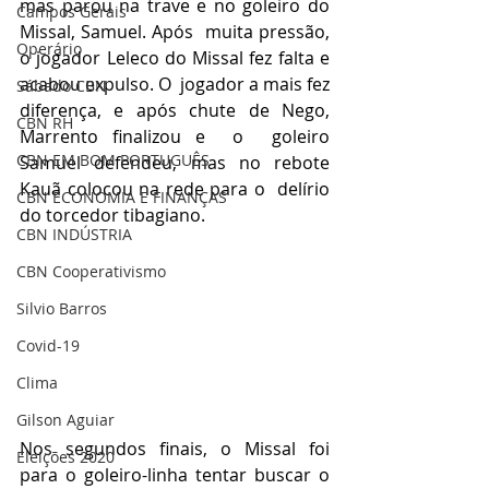
mas parou na trave e no goleiro do 
Campos Gerais
Missal, Samuel. Após  muita pressão, 
Operário
o jogador Leleco do Missal fez falta e 
acabou expulso. O  jogador a mais fez 
Sábado CBN
diferença, e após chute de Nego, 
CBN RH
Marrento finalizou e  o  goleiro 
CBN EM BOM PORTUGUÊS
Samuel defendeu, mas no rebote 
Kauã colocou na rede para o  delírio 
CBN ECONOMIA E FINANÇAS
do torcedor tibagiano.
CBN INDÚSTRIA
CBN Cooperativismo
Silvio Barros
Covid-19
Clima
Gilson Aguiar
Nos segundos finais, o Missal foi  
Eleições 2020
para o goleiro-linha tentar buscar o 