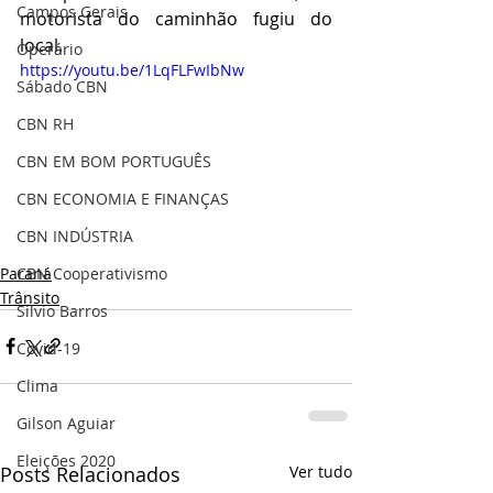
Campos Gerais
motorista do caminhão fugiu do 
local. 
Operário
https://youtu.be/1LqFLFwIbNw
Sábado CBN
CBN RH
CBN EM BOM PORTUGUÊS
CBN ECONOMIA E FINANÇAS
CBN INDÚSTRIA
Paraná
CBN Cooperativismo
Trânsito
Silvio Barros
Covid-19
Clima
Gilson Aguiar
Eleições 2020
Posts Relacionados
Ver tudo