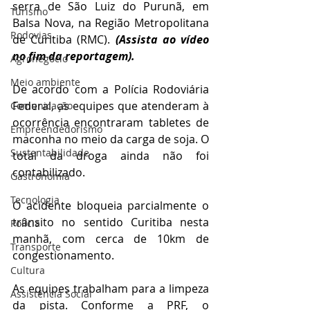
serra de São Luiz do Purunã, em 
Turismo
Balsa Nova, na Região Metropolitana 
Rodovias
de Curitiba (RMC). 
(Assista ao vídeo 
no fim da reportagem).
Agronegócio
Meio ambiente
De acordo com a Polícia Rodoviária 
Federal, as equipes que atenderam à 
Comunicação
ocorrência encontraram tabletes de 
Empreendedorismo
maconha no meio da carga de soja. O 
Sustentabilidade
total da droga ainda não foi 
contabilizado.
Gastronomia
Tecnologia
O acidente bloqueia parcialmente o 
trânsito no sentido Curitiba nesta 
Polícia
manhã, com cerca de 10km de 
Transporte
congestionamento. 
Cultura
As equipes trabalham para a limpeza 
Assistência Social
da pista. Conforme a PRF, o 