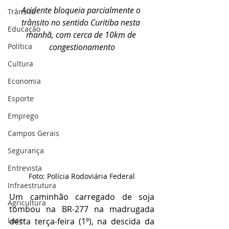
Acidente bloqueia parcialmente o 
Trânsito
trânsito no sentido Curitiba nesta 
Educação
manhã, com cerca de 10km de 
Política
congestionamento
Cultura
Economia
Esporte
Emprego
Campos Gerais
Segurança
Entrevista
Foto: Polícia Rodoviária Federal
Infraestrutura
Um caminhão carregado de soja 
Agricultura
tombou na BR-277 na madrugada 
Lazer
desta terça-feira (1º), na descida da 