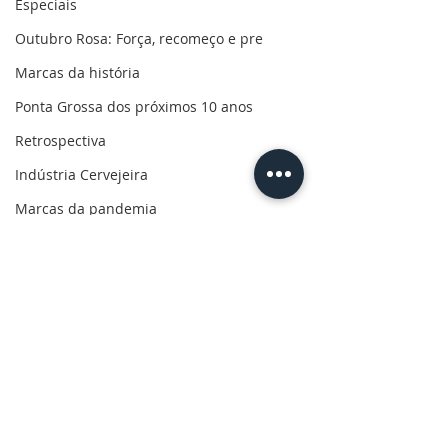
Especiais
Outubro Rosa: Força, recomeço e pre
Marcas da história
Ponta Grossa dos próximos 10 anos
Retrospectiva
Indústria Cervejeira
Marcas da pandemia
Eleições 2022
110 anos de uma paixão
Revolução do Agro
Sabores dos Campos Gerais
Salva, Salve Ponta Grossa
Comentários
Sua saúde
PG200