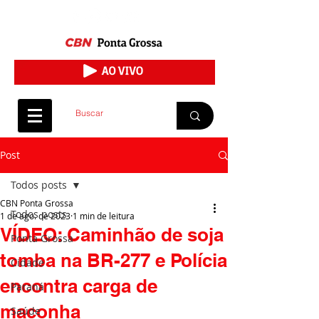
Post
Todos posts
CBN Ponta Grossa
Todos posts
1 de ago. de 2023
1 min de leitura
VÍDEO: Caminhão de soja
Ponta Grossa
tomba na BR-277 e Polícia
Cidade
encontra carga de
Paraná
maconha
Saúde