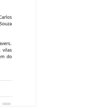
arlos 
Souza 
avers.
vilas 
ém do 