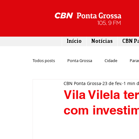
Início
Notícias
CBN P
Todos posts
Ponta Grossa
Cidade
Para
CBN Ponta Grossa
23 de fev.
1 min d
Esporte
Emprego
Campos Gerais
Vila Vilela t
com investim
Turismo
Rodovias
Agronegócio
Gastronomia
Tecnologia
Polícia