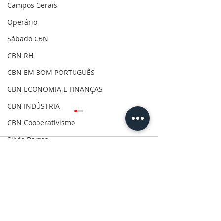
Campos Gerais
Operário
Sábado CBN
CBN RH
CBN EM BOM PORTUGUÊS
CBN ECONOMIA E FINANÇAS
CBN INDÚSTRIA
CBN Cooperativismo
Silvio Barros
Comentários
Covid-19
Clima
Escreva um comentário
Autor de homicídio
Castro recebe 
Gilson Aguiar
qualificado é preso em
educativa do 
Eleições 2020
flagrante horas após o
durante Seman