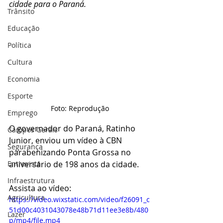
cidade para o Paraná. 
Trânsito
Educação
Política
Cultura
Economia
Esporte
Foto: Reprodução
Emprego
O governador do Paraná, Ratinho 
Campos Gerais
Junior, enviou um vídeo à CBN 
Segurança
parabenizando Ponta Grossa no 
Entrevista
aniversário de 198 anos da cidade. 
Infraestrutura
Assista ao vídeo:
Agricultura
https://video.wixstatic.com/video/f26091_c
51d00c4031043078e48b71d11ee3e8b/480
Lazer
p/mp4/file.mp4