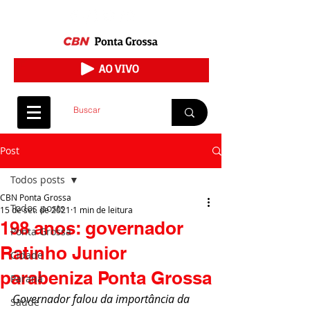
Post
Todos posts
CBN Ponta Grossa
Todos posts
15 de set. de 2021
1 min de leitura
198 anos: governador
Ponta Grossa
Ratinho Junior
Cidade
parabeniza Ponta Grossa
Paraná
Governador falou da importância da 
Saúde