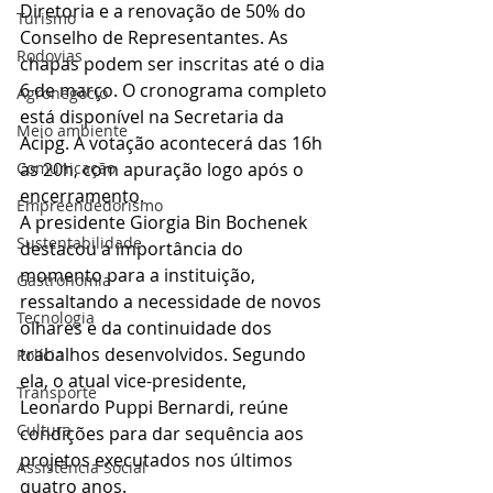
Diretoria e a renovação de 50% do 
Turismo
Conselho de Representantes. As 
Rodovias
chapas podem ser inscritas até o dia 
6 de março. O cronograma completo 
Agronegócio
está disponível na Secretaria da 
Meio ambiente
Acipg. A votação acontecerá das 16h 
às 20h, com apuração logo após o 
Comunicação
encerramento.
Empreendedorismo
A presidente Giorgia Bin Bochenek 
Sustentabilidade
destacou a importância do 
momento para a instituição, 
Gastronomia
ressaltando a necessidade de novos 
Tecnologia
olhares e da continuidade dos 
trabalhos desenvolvidos. Segundo 
Polícia
ela, o atual vice-presidente, 
Transporte
Leonardo Puppi Bernardi, reúne 
Cultura
condições para dar sequência aos 
projetos executados nos últimos 
Assistência Social
quatro anos.