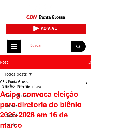
Post
Todos posts
CBN Ponta Grossa
Todos posts
13 de fev.
1 min de leitura
Acipg convoca eleição
Ponta Grossa
para diretoria do biênio
Cidade
2026-2028 em 16 de
Paraná
março
Saúde