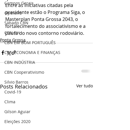
Campos Gerais
Entre as iniciativas citadas pela 
presidente estão o Programa Siga, o 
Operário
Masterplan Ponta Grossa 2043, o 
Sábado CBN
fortalecimento do associativismo e a 
pauta do novo contorno rodoviário.
CBN RH
Ponta Grossa
CBN EM BOM PORTUGUÊS
CBN ECONOMIA E FINANÇAS
CBN INDÚSTRIA
CBN Cooperativismo
Silvio Barros
Posts Relacionados
Ver tudo
Covid-19
Clima
Gilson Aguiar
Eleições 2020