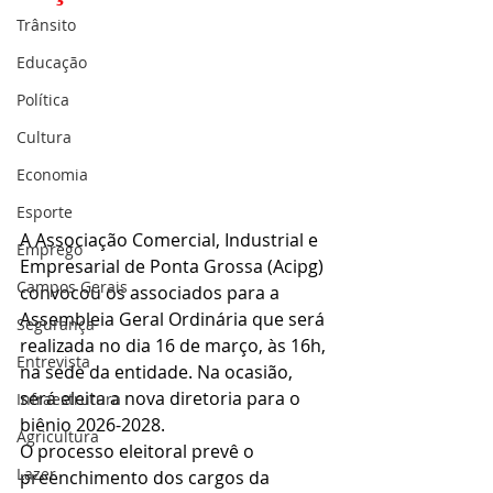
Trânsito
Educação
Política
Cultura
Economia
Esporte
A Associação Comercial, Industrial e 
Emprego
Empresarial de Ponta Grossa (Acipg) 
Campos Gerais
convocou os associados para a 
Assembleia Geral Ordinária que será 
Segurança
realizada no dia 16 de março, às 16h, 
Entrevista
na sede da entidade. Na ocasião, 
será eleita a nova diretoria para o 
Infraestrutura
biênio 2026-2028.
Agricultura
O processo eleitoral prevê o 
Lazer
preenchimento dos cargos da 