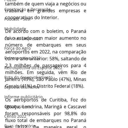
também de quem viaja a negócios ou 
Construção e Decoração
trabalha em grandes empresas e 
cooperativas do Interior.  
Podcast - Sesi
Mobilidade
De acordo com o boletim, o Paraná 
foi o estado com maior aumento no 
CBN nas Empresas
número de embarques em seus 
Força do Agro
aeroportos em 2022, na comparação 
Retrospectiva 2022
com o ano anterior: 58%, saltando de 
2,3 milhões de passageiros para 4 
Retrospectiva do Esporte 2022
milhões. Em seguida, vêm Rio de 
Rota do desenvolvimento
Janeiro (49%), São Paulo (47%), Minas 
Gerais (41%) e Distrito Federal (18%).
Especial Mulheres
Informe publicitário
Os aeroportos de Curitiba, Foz do 
Iguaçu, Londrina, Maringá e Cascavel 
CBN Business
foram responsáveis por 98,8% do 
Censo 2022
fluxo total de embarques no Paraná 
Ruas da história
em 2022. De maneira geral, o 