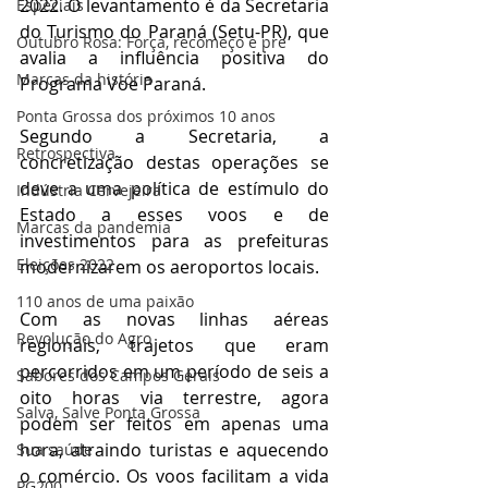
2022. O levantamento é da Secretaria 
Especiais
do Turismo do Paraná (Setu-PR), que 
Outubro Rosa: Força, recomeço e pre
avalia a influência positiva do 
Marcas da história
Programa Voe Paraná.
Ponta Grossa dos próximos 10 anos
Segundo a Secretaria, a 
Retrospectiva
concretização destas operações se 
deve a uma política de estímulo do 
Indústria Cervejeira
Estado a esses voos e de 
Marcas da pandemia
investimentos para as prefeituras 
Eleições 2022
modernizarem os aeroportos locais.  
110 anos de uma paixão
Com as novas linhas aéreas 
Revolução do Agro
regionais, trajetos que eram 
percorridos em um período de seis a 
Sabores dos Campos Gerais
oito horas via terrestre, agora 
Salva, Salve Ponta Grossa
podem ser feitos em apenas uma 
hora, atraindo turistas e aquecendo 
Sua saúde
o comércio. Os voos facilitam a vida 
PG200