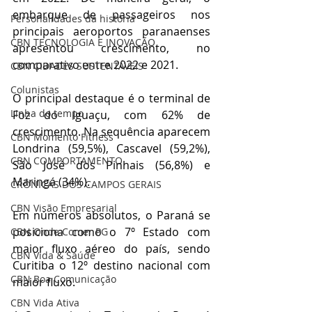
embarque de passageiros nos 
Personalidades da história
principais aeroportos paranaenses 
CBN TECNOLOGIA E INOVAÇÃO
apresentou crescimento, no 
comparativo entre 2022 e 2021. 
CBN CIDADES SUSTENTÁVEIS
Colunistas
O principal destaque é o terminal de 
Linha do tempo
Foz do Iguaçu, com 62% de 
crescimento. Na sequência aparecem 
CBN Momento Fitness
Londrina (59,5%), Cascavel (59,2%), 
CBN COMPORTAMENTO
São José dos Pinhais (56,8%) e 
Maringá (34%). 
CRÔNICAS DOS CAMPOS GERAIS
CBN Visão Empresarial
Em números absolutos, o Paraná se 
posiciona como o 7º Estado com 
CBN Onde Comer PG
maior fluxo aéreo do país, sendo 
CBN Vida & Saúde
Curitiba o 12º destino nacional com 
CBN Boa Comunicação
maior fluxo. 
CBN Vida Ativa