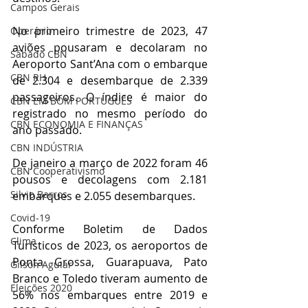
Campos Gerais
No primeiro trimestre de 2023, 47 
Operário
aviões pousaram e decolaram no 
Sábado CBN
Aeroporto Sant’Ana com o embarque 
CBN RH
de 2.304 e desembarque de 2.339 
passageiros. O índice é maior do 
CBN EM BOM PORTUGUÊS
registrado no mesmo período do 
CBN ECONOMIA E FINANÇAS
ano passado. 
CBN INDÚSTRIA
De janeiro a março de 2022 foram 46 
CBN Cooperativismo
pousos e decolagens com 2.181 
Silvio Barros
embarques e 2.055 desembarques. 
Covid-19
Conforme Boletim de Dados 
Clima
Turísticos de 2023, os aeroportos de 
Ponta Grossa, Guarapuava, Pato 
Gilson Aguiar
Branco e Toledo tiveram aumento de 
Eleições 2020
56% nos embarques entre 2019 e 