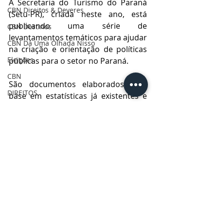
A Secretaria do Turismo do Paraná 
CBN Direitos & Deveres
(Setu-PR), criada neste ano, está 
publicando uma série de 
CBN Destinos
levantamentos temáticos para ajudar 
CBN Dá Uma Olhada Nisso
na criação e orientação de políticas 
Eleições
públicas para o setor no Paraná. 
CBN
São documentos elaborados com 
DIREITOS
base em estatísticas já existentes e 
monitoradas nos últimos anos. Este 
é o terceiro boletim publicado em 
2023. 
Cidade
Economia
Infraestrutura