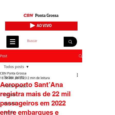
Post
Todos posts
CBN Ponta Grossa
Todos posts
18 de abr. de 2023
2 min de leitura
Aeroporto Sant’Ana
Ponta Grossa
registra mais de 22 mil
Cidade
passageiros em 2022
Paraná
entre embarques e
Saúde