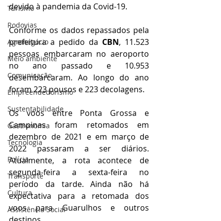
devido à pandemia da Covid-19. 
Turismo
Rodovias
Conforme os dados repassados pela 
prefeitura a pedido da 
CBN
, 11.523 
Agronegócio
pessoas embarcaram no aeroporto 
Meio ambiente
no ano passado e 10.953 
Comunicação
desembarcaram. Ao longo do ano 
foram 223 pousos e 223 decolagens. 
Empreendedorismo
Sustentabilidade
Os voos entre Ponta Grossa e 
Campinas foram retomados em 
Gastronomia
dezembro de 2021 e em março de 
Tecnologia
2022 passaram a ser diários. 
Polícia
Atualmente, a rota acontece de 
segunda-feira a sexta-feira no 
Transporte
período da tarde. Ainda não há 
Cultura
expectativa para a retomada dos 
voos para Guarulhos e outros 
Assistência Social
destinos. 