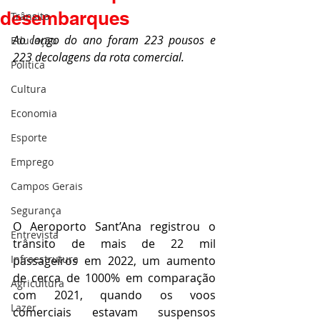
desembarques
Trânsito
Ao longo do ano foram 223 pousos e 
Educação
223 decolagens da rota comercial.
Política
Cultura
Economia
Esporte
Emprego
Campos Gerais
Segurança
O Aeroporto Sant’Ana registrou o 
Entrevista
trânsito de mais de 22 mil 
Infraestrutura
passageiros em 2022, um aumento 
de cerca de 1000% em comparação 
Agricultura
com 2021, quando os voos 
Lazer
comerciais estavam suspensos 