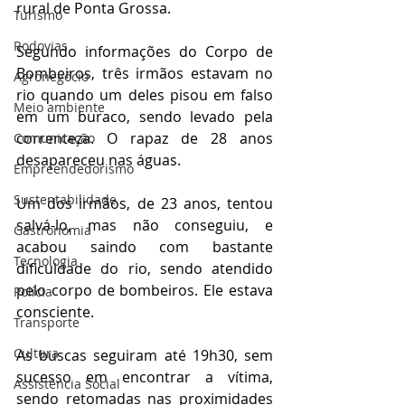
rural de Ponta Grossa. 
Turismo
Rodovias
Segundo informações do Corpo de 
Bombeiros, três irmãos estavam no 
Agronegócio
rio quando um deles pisou em falso 
Meio ambiente
em um buraco, sendo levado pela 
correnteza. O rapaz de 28 anos 
Comunicação
desapareceu nas águas. 
Empreendedorismo
Sustentabilidade
Um dos irmãos, de 23 anos, tentou 
salvá-lo, mas não conseguiu, e 
Gastronomia
acabou saindo com bastante 
Tecnologia
dificuldade do rio, sendo atendido 
pelo corpo de bombeiros. Ele estava 
Polícia
consciente.  
Transporte
Cultura
As buscas seguiram até 19h30, sem 
sucesso em encontrar a vítima, 
Assistência Social
sendo retomadas nas proximidades 