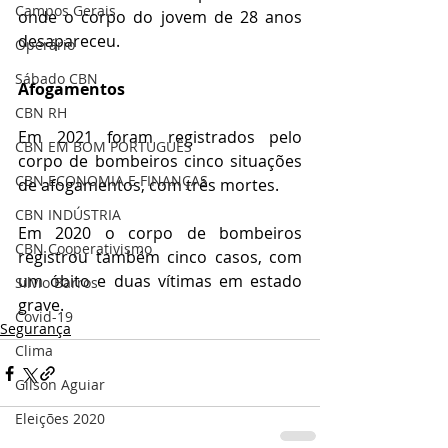
Campos Gerais
onde o corpo do jovem de 28 anos 
desapareceu.
Operário
Sábado CBN
Afogamentos
CBN RH
Em 2021 foram registrados pelo 
CBN EM BOM PORTUGUÊS
corpo de bombeiros cinco situações 
CBN ECONOMIA E FINANÇAS
de afogamentos, com três mortes. 
CBN INDÚSTRIA
Em 2020 o corpo de bombeiros 
CBN Cooperativismo
registrou também cinco casos, com 
um óbito e duas vítimas em estado 
Silvio Barros
grave.
Covid-19
Segurança
Clima
Gilson Aguiar
Eleições 2020