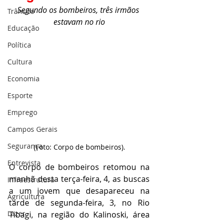
Segundo os bombeiros, três irmãos 
Trânsito
estavam no rio
Educação
Política
Cultura
Economia
Esporte
Emprego
Campos Gerais
Segurança
(Foto: Corpo de bombeiros).
Entrevista
O corpo de bombeiros retomou na 
manhã desta terça-feira, 4, as buscas 
Infraestrutura
a um jovem que desapareceu na 
Agricultura
tarde de segunda-feira, 3, no Rio 
Lazer
Tibagi, na região do Kalinoski, área 