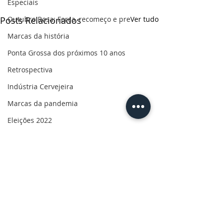
Especiais
Posts Relacionados
Outubro Rosa: Força, recomeço e pre
Ver tudo
Marcas da história
Ponta Grossa dos próximos 10 anos
Retrospectiva
Indústria Cervejeira
Marcas da pandemia
Eleições 2022
110 anos de uma paixão
Revolução do Agro
Sabores dos Campos Gerais
Salva, Salve Ponta Grossa
Sua saúde
PG200