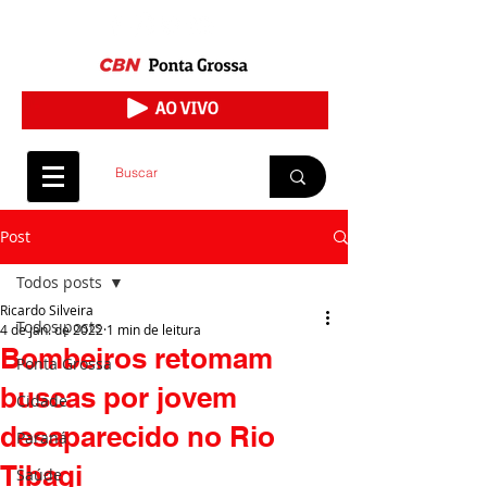
Post
Todos posts
Ricardo Silveira
Todos posts
4 de jan. de 2022
1 min de leitura
Bombeiros retomam
Ponta Grossa
buscas por jovem
Cidade
desaparecido no Rio
Paraná
Tibagi
Saúde