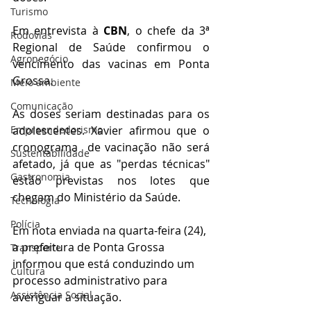
Turismo
Em entrevista à 
CBN
, o chefe da 3ª 
Rodovias
Regional de Saúde confirmou o 
Agronegócio
vencimento das vacinas em Ponta 
Grossa. 
Meio ambiente
Comunicação
As doses seriam destinadas para os 
adolescentes. Xavier afirmou que o 
Empreendedorismo
cronograma  de vacinação não será 
Sustentabilidade
afetado, já que as "perdas técnicas" 
Gastronomia
estão previstas nos lotes que 
chegam do Ministério da Saúde.
Tecnologia
Polícia
Em nota enviada na quarta-feira (24), 
a prefeitura de Ponta Grossa 
Transporte
informou que está conduzindo um 
Cultura
processo administrativo para 
Assistência Social
averiguar a situação.