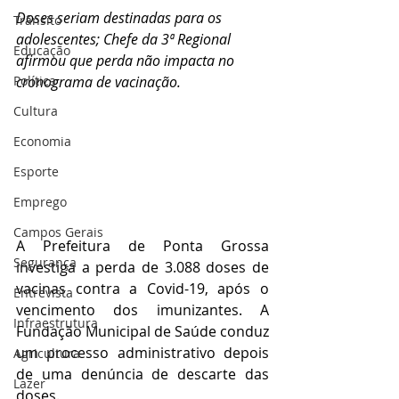
Doses seriam destinadas para os 
Trânsito
adolescentes; Chefe da 3ª Regional 
Educação
afirmou que perda não impacta no 
Política
cronograma de vacinação.
Cultura
Economia
Esporte
Emprego
Campos Gerais
A Prefeitura de Ponta Grossa 
Segurança
investiga a perda de 3.088 doses de 
vacinas contra a Covid-19, após o 
Entrevista
vencimento dos imunizantes. A 
Infraestrutura
Fundação Municipal de Saúde conduz 
um processo administrativo depois 
Agricultura
de uma denúncia de descarte das 
Lazer
doses.