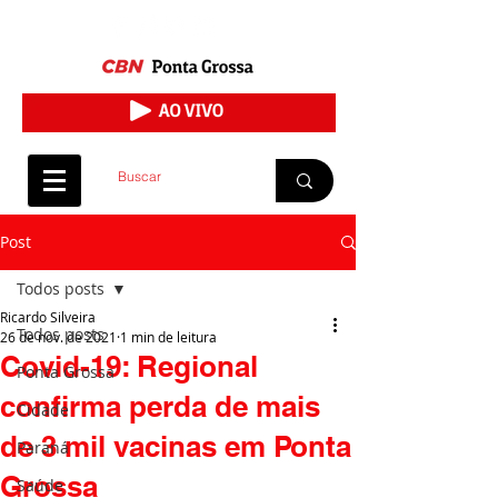
Post
Todos posts
Ricardo Silveira
Todos posts
26 de nov. de 2021
1 min de leitura
Covid-19: Regional
Ponta Grossa
confirma perda de mais
Cidade
de 3 mil vacinas em Ponta
Paraná
Grossa
Saúde