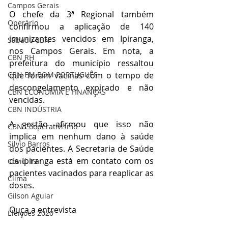
Campos Gerais
O chefe da 3ª Regional também 
Operário
confirmou a aplicação de 140 
imunizantes vencidos em Ipiranga, 
Sábado CBN
nos Campos Gerais. Em nota, a 
CBN RH
prefeitura do município ressaltou 
que foram vacinas com o tempo de 
CBN EM BOM PORTUGUÊS
descongelamento expirado e não 
CBN ECONOMIA E FINANÇAS
vencidas.
CBN INDÚSTRIA
A gestão afirmou que isso não 
CBN Cooperativismo
implica em nenhum dano à saúde 
Silvio Barros
dos pacientes. A Secretaria de Saúde 
de Ipiranga está em contato com os 
Covid-19
pacientes vacinados para reaplicar as 
Clima
doses.
Gilson Aguiar
Ouça a entrevista
Eleições 2020