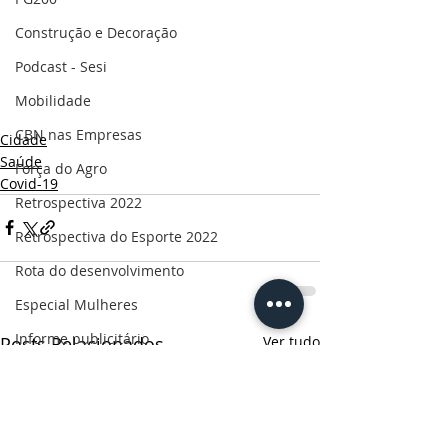
Construção e Decoração
Podcast - Sesi
Mobilidade
CBN nas Empresas
Cidade
Saúde
Força do Agro
Covid-19
Retrospectiva 2022
Retrospectiva do Esporte 2022
Rota do desenvolvimento
Especial Mulheres
Informe publicitário
Posts Relacionados
Ver tudo
CBN Business
Censo 2022
Ruas da história