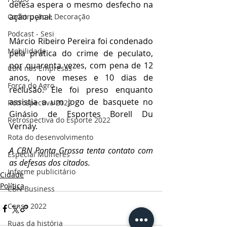
defesa espera o mesmo desfecho na 
ação penal.
Construção e Decoração
Podcast - Sesi
Márcio Ribeiro Pereira foi condenado 
Mobilidade
pela prática do crime de peculato, 
por quarenta vezes, com pena de 12 
CBN nas Empresas
anos, nove meses e 10 dias de 
Força do Agro
reclusão. Ele foi preso enquanto 
assistia a um jogo de basquete no 
Retrospectiva 2022
Ginásio de Esportes Borell Du 
Retrospectiva do Esporte 2022
Vernay.
Rota do desenvolvimento
A CBN Ponta Grossa tenta contato com 
Especial Mulheres
as defesas dos citados.
Informe publicitário
Cidade
Política
CBN Business
Censo 2022
Ruas da história