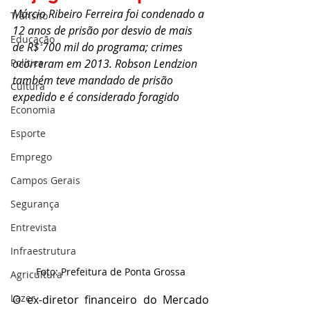
Márcio Ribeiro Ferreira foi condenado a 
Trânsito
12 anos de prisão por desvio de mais 
Educação
de R$ 700 mil do programa; crimes 
Política
ocorreram em 2013. Robson Lendzion 
também teve mandado de prisão 
Cultura
expedido e é considerado foragido
Economia
Esporte
Emprego
Campos Gerais
Segurança
Entrevista
Infraestrutura
Foto: Prefeitura de Ponta Grossa
Agricultura
Lazer
O ex-diretor financeiro do Mercado 