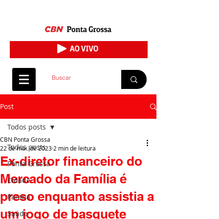
Post
Todos posts
CBN Ponta Grossa
Todos posts
22 de mai. de 2023
2 min de leitura
Ex-diretor financeiro do
Ponta Grossa
Mercado da Família é
Cidade
preso enquanto assistia a
Paraná
um jogo de basquete
Saúde