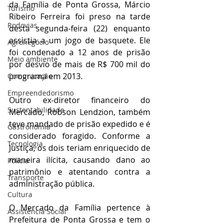
da Família de Ponta Grossa, Márcio 
Turismo
Ribeiro Ferreira foi preso na tarde 
Rodovias
desta segunda-feira (22) enquanto 
assistia a um jogo de basquete. Ele 
Agronegócio
foi condenado a 12 anos de prisão 
Meio ambiente
por desvio de mais de R$ 700 mil do 
programa em 2013. 
Comunicação
Empreendedorismo
Outro ex-diretor financeiro do 
Sustentabilidade
Mercado, Robson Lendzion, também 
teve mandado de prisão expedido e é 
Gastronomia
considerado foragido. Conforme a 
Tecnologia
Justiça, os dois teriam enriquecido de 
maneira ilícita, causando dano ao 
Polícia
patrimônio e atentando contra a 
Transporte
administração pública. 
Cultura
O Mercado da Família pertence à 
Assistência Social
Prefeitura de Ponta Grossa e tem o 