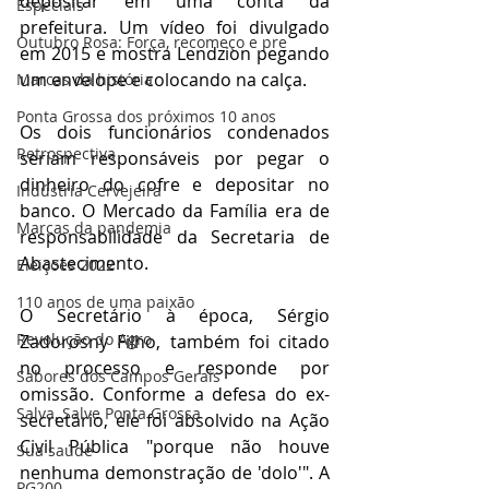
depositar em uma conta da 
Especiais
prefeitura. Um vídeo foi divulgado 
Outubro Rosa: Força, recomeço e pre
em 2015 e mostra Lendzion pegando 
um envelope e colocando na calça.
Marcas da história
Ponta Grossa dos próximos 10 anos
Os dois funcionários condenados 
Retrospectiva
seriam responsáveis por pegar o 
dinheiro do cofre e depositar no 
Indústria Cervejeira
banco. O Mercado da Família era de 
Marcas da pandemia
responsabilidade da Secretaria de 
Abastecimento. 
Eleições 2022
110 anos de uma paixão
O Secretário à época, Sérgio 
Revolução do Agro
Zadorosny Filho, também foi citado 
no processo e responde por 
Sabores dos Campos Gerais
omissão. Conforme a defesa do ex-
Salva, Salve Ponta Grossa
secretário, ele foi absolvido na Ação 
Civil Pública "porque não houve 
Sua saúde
nenhuma demonstração de 'dolo'". A 
PG200