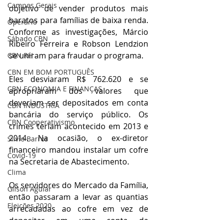
Campos Gerais
objetivo de vender produtos mais 
baratos para famílias de baixa renda. 
Operário
Conforme as investigações, Márcio 
Sábado CBN
Ribeiro Ferreira e Robson Lendzion 
se uniram para fraudar o programa. 
CBN RH
CBN EM BOM PORTUGUÊS
Eles desviaram R$ 762.620 e se 
CBN ECONOMIA E FINANÇAS
apropriaram dos valores que 
deveriam ser depositados em conta 
CBN INDÚSTRIA
bancária do serviço público. Os 
CBN Cooperativismo
crimes teriam acontecido em 2013 e 
2014. Na ocasião, o ex-diretor 
Silvio Barros
financeiro mandou instalar um cofre 
Covid-19
na Secretaria de Abastecimento.
Clima
Os servidores do Mercado da Família, 
Gilson Aguiar
então passaram a levar as quantias 
Eleições 2020
arrecadadas ao cofre em vez de 