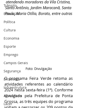
atendendo moradores da Vila Cristina, 
Trânsito
Santo Antônio, Jardim Maracanã, Santa 
Paula, Maria Otília, Borato, entre outras
Educação
Política
Cultura
Economia
Esporte
Emprego
Campos Gerais
Foto: Divulgação
Segurança
O programa Feira Verde retoma as 
Entrevista
atividades referentes ao calendário 
Infraestrutura
2024 nesta sexta-feira (1º). Conforme 
divulgado pela Prefeitura de Ponta 
Agricultura
Grossa, as três equipes do programa 
Lazer
voltam a percorrer os 209 pontos da 