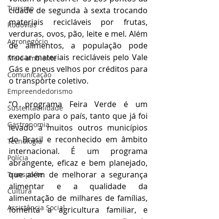
Turismo
cidade de segunda à sexta trocando 
materiais recicláveis por frutas, 
Rodovias
verduras, ovos, pão, leite e mel. Além 
Agronegócio
de alimentos, a população pode 
trocar materiais recicláveis pelo Vale 
Meio ambiente
Gás e pneus velhos por créditos para 
Comunicação
o transporte coletivo.
Empreendedorismo
“O programa Feira Verde é um 
Sustentabilidade
exemplo para o país, tanto que já foi 
Gastronomia
levado a muitos outros municípios 
do Brasil e reconhecido em âmbito 
Tecnologia
internacional. É um programa 
Polícia
abrangente, eficaz e bem planejado, 
que além de melhorar a segurança 
Transporte
alimentar e a qualidade da 
Cultura
alimentação de milhares de famílias, 
Assistência Social
fomenta a agricultura familiar, e 