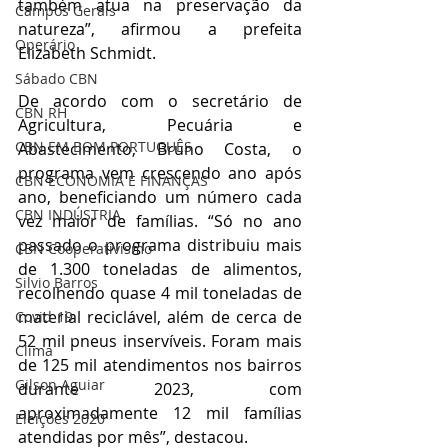
também atua na preservação da 
Campos Gerais
natureza”, afirmou a prefeita 
Operário
Elizabeth Schmidt.
Sábado CBN
De acordo com o secretário de 
CBN RH
Agricultura, Pecuária e 
CBN EM BOM PORTUGUÊS
Abastecimento, Bruno Costa, o 
programa vem crescendo ano após 
CBN ECONOMIA E FINANÇAS
ano, beneficiando um número cada 
CBN INDÚSTRIA
vez maior de famílias. “Só no ano 
passado o programa distribuiu mais 
CBN Cooperativismo
de 1.300 toneladas de alimentos, 
Silvio Barros
recolhendo quase 4 mil toneladas de 
material reciclável, além de cerca de 
Covid-19
52 mil pneus inservíveis. Foram mais 
Clima
de 125 mil atendimentos nos bairros 
Gilson Aguiar
durante 2023, com 
aproximadamente 12 mil famílias 
Eleições 2020
atendidas por mês”, destacou.