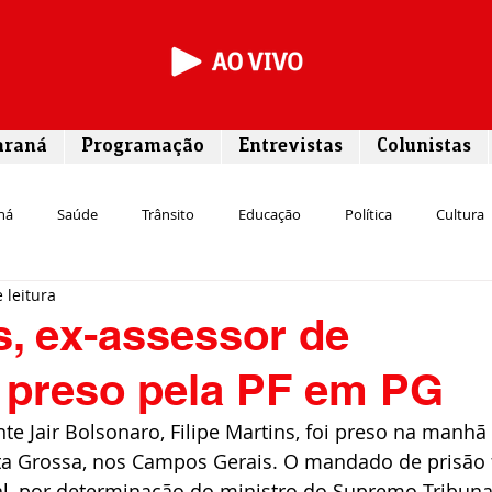
araná
Programação
Entrevistas
Colunistas
ná
Saúde
Trânsito
Educação
Política
Cultura
 leitura
Segurança
Entrevista
Infraestrutura
Agricultura
L
ns, ex-assessor de
 preso pela PF em PG
Meio ambiente
Comunicação
Empreendedorismo
Susten
te Jair Bolsonaro, Filipe Martins, foi preso na manhã 
nta Grossa, nos Campos Gerais. O mandado de prisão 
Transporte
Cultura
Assistência Social
al, por determinação do ministro do Supremo Tribuna