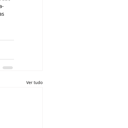
a-
as 
Ver tudo