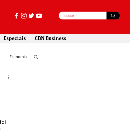
Especiais
CBN Business
Economia
azer
tabilidade
foi 
l 