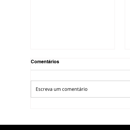
Comentários
Escreva um comentário
Ponta Grossa entrega mais
de 115 quilômetros de
calçadas com
acessibilidade