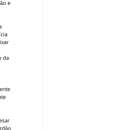
ão e 
a 
cia 
ixar 
o da 
ente 
te 
esar 
rdão 