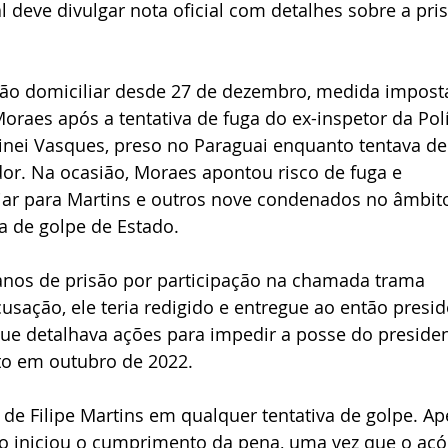
 deve divulgar nota oficial com detalhes sobre a pris
isão domiciliar desde 27 de dezembro, medida impost
oraes após a tentativa de fuga do ex-inspetor da Polí
lvinei Vasques, preso no Paraguai enquanto tentava de
dor. Na ocasião, Moraes apontou risco de fuga e 
iar para Martins e outros nove condenados no âmbit
va de golpe de Estado.
anos de prisão por participação na chamada trama 
usação, ele teria redigido e entregue ao então presid
ue detalhava ações para impedir a posse do presiden
eito em outubro de 2022.
 de Filipe Martins em qualquer tentativa de golpe. Ap
o iniciou o cumprimento da pena, uma vez que o acó