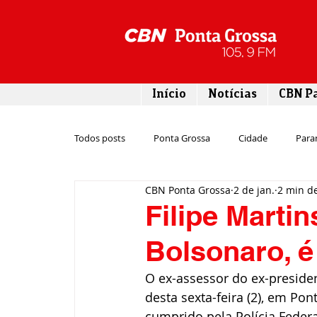
Início
Notícias
CBN P
Todos posts
Ponta Grossa
Cidade
Para
CBN Ponta Grossa
2 de jan.
2 min de
Esporte
Emprego
Campos Gerais
Filipe Marti
Bolsonaro, é
Turismo
Rodovias
Agronegócio
O ex-assessor do ex-presiden
desta sexta-feira (2), em Po
Gastronomia
Tecnologia
Polícia
cumprido pela Polícia Feder