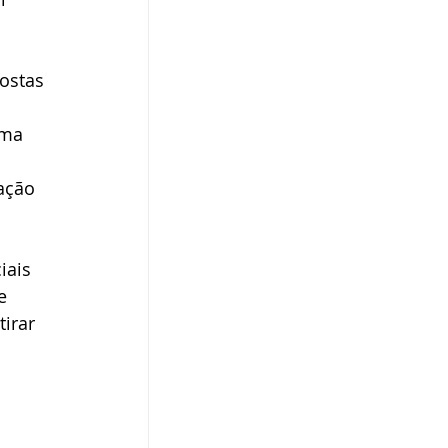
ostas 
rma 
ação 
iais 
e 
irar 
 