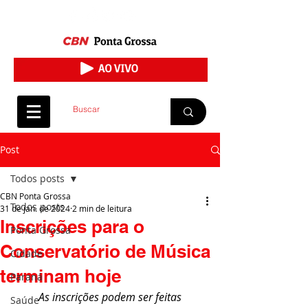
Post
Todos posts
CBN Ponta Grossa
Todos posts
31 de jan. de 2024
2 min de leitura
Inscrições para o
Ponta Grossa
Conservatório de Música
Cidade
terminam hoje
Paraná
 As inscrições podem ser feitas 
Saúde