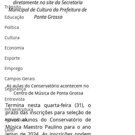
diretamente no site da Secretaria 
Trânsito
Municipal de Cultura da Prefeitura de 
Ponta Grossa
Educação
Política
Cultura
Economia
Esporte
Emprego
Campos Gerais
As aulas do Conservatório acontecem no 
Segurança
Centro de Música de Ponta Grossa
Entrevista
Termina nesta quarta-feira (31), o 
Infraestrutura
prazo das inscrições para seleção de 
novos alunos do Conservatório de 
Agricultura
Música Maestro Paulino para o ano 
Lazer
letivo de 2024. As inscrições podem 