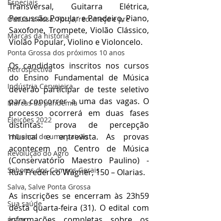
Especiais
Transversal, Guitarra Elétrica, 
Percussão Popular e Pandeiro, Piano, 
Outubro Rosa: Força, recomeço e pre
Saxofone, Trompete, Violão Clássico, 
Marcas da história
Violão Popular, Violino e Violoncelo. 
Ponta Grossa dos próximos 10 anos
Os candidatos inscritos nos cursos 
Retrospectiva
do Ensino Fundamental de Música 
Indústria Cervejeira
deverão participar de teste seletivo 
para concorrer a uma das vagas. O 
Marcas da pandemia
processo ocorrerá em duas fases 
Eleições 2022
distintas: prova de percepção 
musical e entrevista. As provas 
110 anos de uma paixão
acontecem no Centro de Música 
Revolução do Agro
(Conservatório Maestro Paulino) - 
Sabores dos Campos Gerais
Rua Frederico Wagner, 150 – Olarias.  
Salva, Salve Ponta Grossa
As inscrições se encerram às 23h59 
Sua saúde
desta quarta-feira (31). O edital com 
informações completas sobre os 
PG200