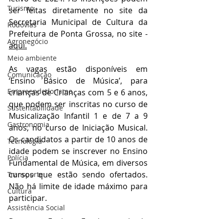
Turismo
ser feitas diretamente no site da 
Secretaria Municipal de Cultura da 
Rodovias
Prefeitura de Ponta Grossa, no site - 
Agronegócio
aqui.
Meio ambiente
As vagas estão disponíveis em 
Comunicação
‘Ensino Básico de Música’, para 
Empreendedorismo
crianças de Crianças com 5 e 6 anos, 
que podem ser inscritas no curso de 
Sustentabilidade
Musicalização Infantil 1 e de 7 a 9 
Gastronomia
anos, no curso de Iniciação Musical. 
Os candidatos a partir de 10 anos de 
Tecnologia
idade podem se inscrever no Ensino 
Polícia
Fundamental de Música, em diversos 
cursos que estão sendo ofertados. 
Transporte
Não há limite de idade máximo para 
Cultura
participar. 
Assistência Social