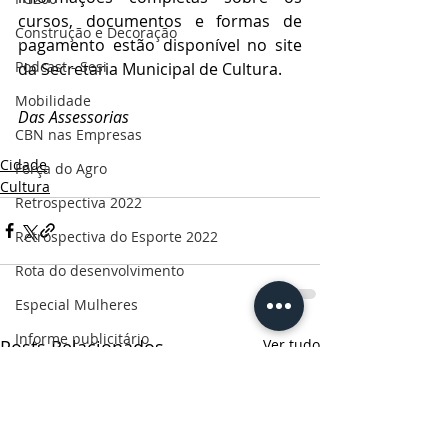
cursos, documentos e formas de 
Construção e Decoração
pagamento estão disponível no site 
Podcast - Sesi
da Secretaria Municipal de Cultura. 
Mobilidade
Das Assessorias
CBN nas Empresas
Cidade
Força do Agro
Cultura
Retrospectiva 2022
Retrospectiva do Esporte 2022
Rota do desenvolvimento
Especial Mulheres
Informe publicitário
Posts Relacionados
Ver tudo
CBN Business
Censo 2022
Ruas da história