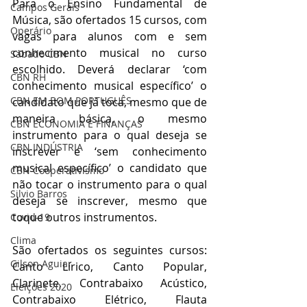
Para o Ensino Fundamental de 
Campos Gerais
Música, são ofertados 15 cursos, com 
Operário
vagas para alunos com e sem 
conhecimento musical no curso 
Sábado CBN
escolhido. Deverá declarar ‘com 
CBN RH
conhecimento musical específico’ o 
CBN EM BOM PORTUGUÊS
candidato que já toca, mesmo que de 
maneira básica, o mesmo 
CBN ECONOMIA E FINANÇAS
instrumento para o qual deseja se 
CBN INDÚSTRIA
inscrever e ‘sem conhecimento 
musical específico’ o candidato que 
CBN Cooperativismo
não tocar o instrumento para o qual 
Silvio Barros
deseja se inscrever, mesmo que 
toque outros instrumentos. 
Covid-19
Clima
São ofertados os seguintes cursos: 
Gilson Aguiar
Canto Lírico, Canto Popular, 
Clarinete, Contrabaixo Acústico, 
Eleições 2020
Contrabaixo Elétrico, Flauta 