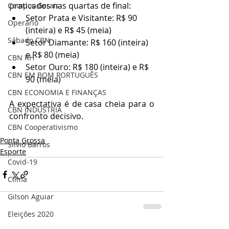
praticados nas quartas de final:
Campos Gerais
Setor Prata e Visitante: R$ 90 
Operário
(inteira) e R$ 45 (meia)
Sábado CBN
Setor Diamante: R$ 160 (inteira) 
e R$ 80 (meia)
CBN RH
Setor Ouro: R$ 180 (inteira) e R$ 
CBN EM BOM PORTUGUÊS
90 (meia)
CBN ECONOMIA E FINANÇAS
A expectativa é de casa cheia para o 
CBN INDÚSTRIA
confronto decisivo.
CBN Cooperativismo
Ponta Grossa
Silvio Barros
Esporte
Covid-19
Clima
Gilson Aguiar
Eleições 2020