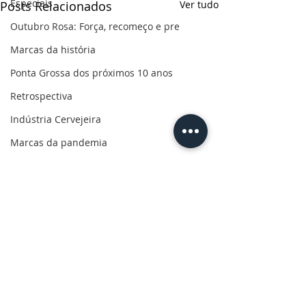
Especiais
Posts Relacionados
Ver tudo
Outubro Rosa: Força, recomeço e pre
Marcas da história
Ponta Grossa dos próximos 10 anos
Retrospectiva
Indústria Cervejeira
Marcas da pandemia
Eleições 2022
110 anos de uma paixão
Revolução do Agro
Sabores dos Campos Gerais
Salva, Salve Ponta Grossa
Sua saúde
Comentários
PG200