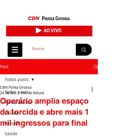
Post
Todos posts
CBN Ponta Grossa
Todos posts
24 de fev.
1 min de leitura
Operário amplia espaço
Ponta Grossa
da torcida e abre mais 1
Cidade
mil ingressos para final
Paraná
Saúde