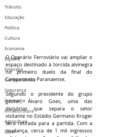
Trânsito
Educação
Política
Cultura
Economia
O Operário Ferroviário vai ampliar o 
Esporte
espaço destinado à torcida alvinegra 
Emprego
no primeiro duelo da final do 
Campeonato Paranaense.
Campos Gerais
Segurança
Segundo o presidente do grupo 
Entrevista
gestor, Álvaro Goes, uma das 
divisórias que separa o setor 
Infraestrutura
visitante no Estádio Germano Krüger 
Agricultura
será retirada para a partida. Com a 
mudança, cerca de 1 mil ingressos 
Lazer