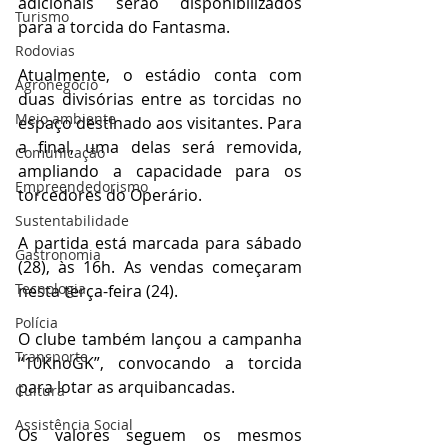
adicionais serão disponibilizados 
Turismo
para a torcida do Fantasma.
Rodovias
Atualmente, o estádio conta com 
Agronegócio
duas divisórias entre as torcidas no 
Meio ambiente
espaço destinado aos visitantes. Para 
a final, uma delas será removida, 
Comunicação
ampliando a capacidade para os 
Empreendedorismo
torcedores do Operário.
Sustentabilidade
A partida está marcada para sábado 
Gastronomia
(28), às 16h. As vendas começaram 
Tecnologia
nesta terça-feira (24).
Polícia
O clube também lançou a campanha 
Transporte
“10KnoGK”, convocando a torcida 
para lotar as arquibancadas.
Cultura
Assistência Social
Os valores seguem os mesmos 