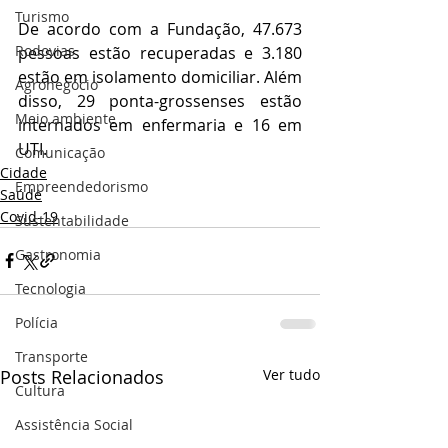
Turismo
De acordo com a Fundação, 47.673 
Rodovias
pessoas estão recuperadas e 3.180 
estão em isolamento domiciliar. Além 
Agronegócio
disso, 29 ponta-grossenses estão 
Meio ambiente
internados em enfermaria e 16 em 
UTI.
Comunicação
Cidade
Empreendedorismo
Saúde
Covid-19
Sustentabilidade
Gastronomia
Tecnologia
Polícia
Transporte
Posts Relacionados
Ver tudo
Cultura
Assistência Social