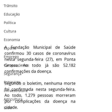
Trânsito
Educação
Política
Cultura
Economia
A Fundação Municipal de Saúde 
Esporte
confirmou 30 casos de coronavírus 
Emprego
nesta segunda-feira (27), em Ponta 
Grossa. Ao todo já são 52.182 
Campos Gerais
confirmações da doença.
Segurança
Entrevista
Segundo o boletim, nenhuma morte 
foi confirmada nesta segunda-feira. 
Infraestrutura
Ao todo, 1.279 pessoas morreram 
Agricultura
por complicações da doença na 
cidade.
Lazer