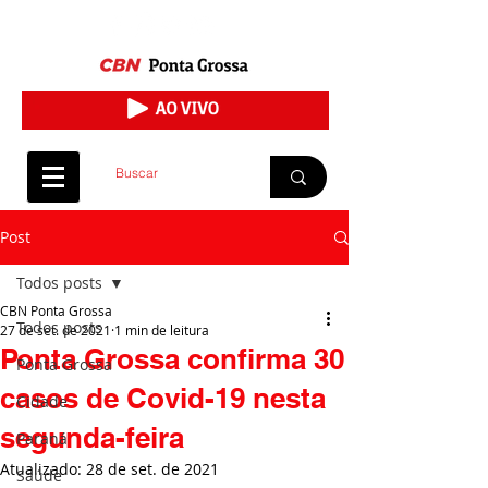
Post
Todos posts
CBN Ponta Grossa
Todos posts
27 de set. de 2021
1 min de leitura
Ponta Grossa confirma 30
Ponta Grossa
casos de Covid-19 nesta
Cidade
segunda-feira
Paraná
Atualizado:
28 de set. de 2021
Saúde