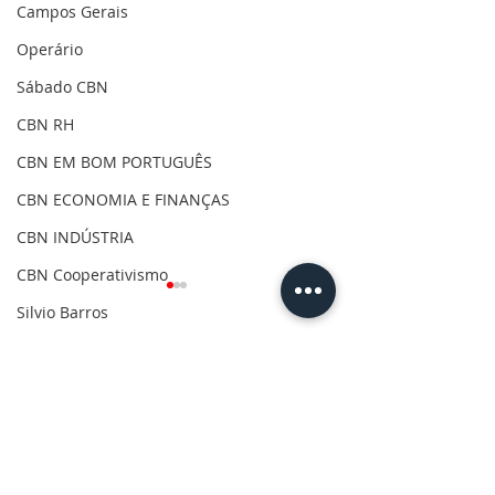
Campos Gerais
Operário
Sábado CBN
CBN RH
CBN EM BOM PORTUGUÊS
CBN ECONOMIA E FINANÇAS
CBN INDÚSTRIA
CBN Cooperativismo
Silvio Barros
Covid-19
Comentários
Clima
Gilson Aguiar
Escreva um comentário
Formulário online:
CBN Entrevista 
Eleições 2020
População de PG pode
Flores, diretor 