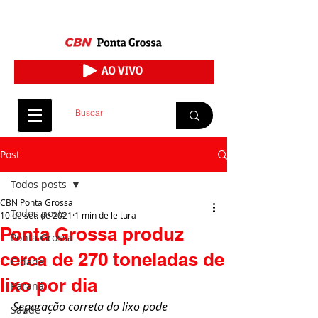
Post
Todos posts
CBN Ponta Grossa
Todos posts
10 de set. de 2021
1 min de leitura
Ponta Grossa produz
Ponta Grossa
cerca de 270 toneladas de
Cidade
lixo por dia
Paraná
Separação correta do lixo pode 
Saúde