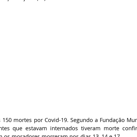
s 150 mortes por Covid-19. Segundo a Fundação Muni
entes que estavam internados tiveram morte confi
ém os moradores morreram nos dias 13, 14 e 17.