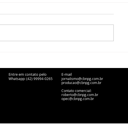
Formulário online:
CBN Entrevist
População de PG pode
Flores, direto
contribuir para diagnóstico
em Saúde de 
de abastecimento de água e
e Jéssica Man
esgotamento sanitário
Núcleo de Se
Entre em contato pelo
E-mail
Whatsapp: (42) 99994-0265
jornalismo@cbnpg.com.br
Paciente - 22
producao@cbnpg.
com.br
Contato comercial:
roberto@cbnpg.com.br
opec@cbnpg.com.br