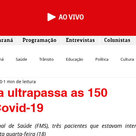
araná
Programação
Entrevistas
Colunistas
ná
Saúde
Trânsito
Educação
Política
Cultura
20
1 min de leitura
Segurança
Entrevista
Infraestrutura
Agricultura
L
 ultrapassa as 150
Covid-19
Meio ambiente
Comunicação
Empreendedorismo
Susten
l de Saúde (FMS), três pacientes que estavam inter
Transporte
Cultura
Assistência Social
a quarta-feira (18)