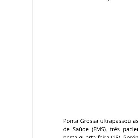
Ponta Grossa ultrapassou a
de Saúde (FMS), três paci
nesta quarta-feira (18). Por