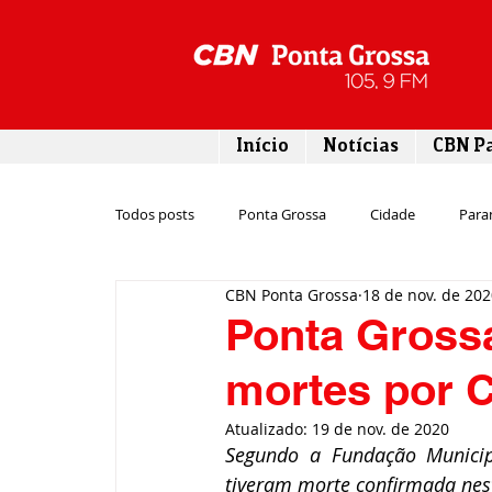
Início
Notícias
CBN P
Todos posts
Ponta Grossa
Cidade
Para
CBN Ponta Grossa
18 de nov. de 20
Esporte
Emprego
Campos Gerais
Ponta Grossa
mortes por 
Turismo
Rodovias
Agronegócio
Atualizado:
19 de nov. de 2020
Segundo a Fundação Municipa
Gastronomia
Tecnologia
Polícia
tiveram morte confirmada nest