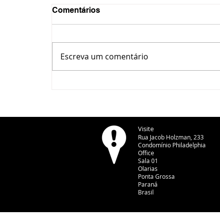
Comentários
Escreva um comentário
Prefeitura e Rotary realizam
evento de conscientização
sobre a Hepatite neste
sábado
Visite
Rua Jacob Holzman, 233
Condomínio Philadelphia
Office
Sala 01
Olarias
Ponta Grossa
Paraná
Brasil