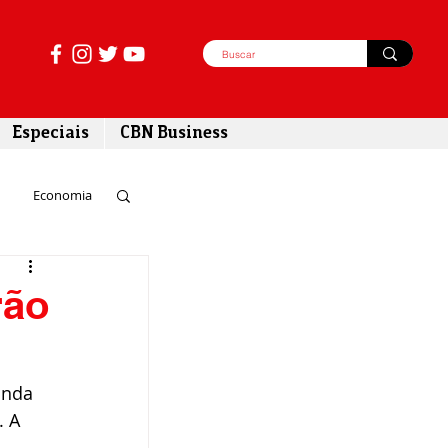
Especiais
CBN Business
Economia
azer
rão
tabilidade
unda 
 A 