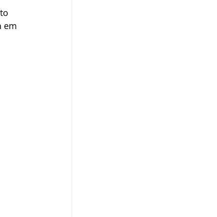
to 
n em 