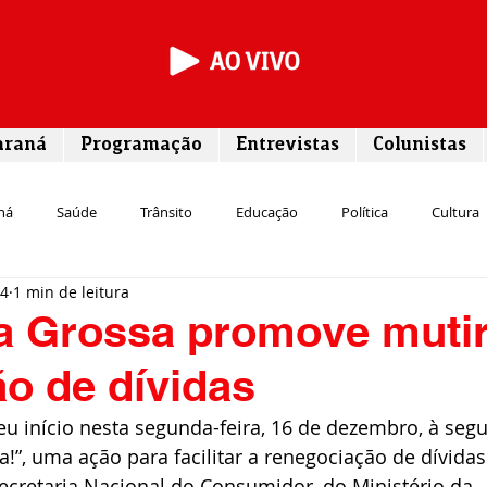
araná
Programação
Entrevistas
Colunistas
ná
Saúde
Trânsito
Educação
Política
Cultura
24
1 min de leitura
Segurança
Entrevista
Infraestrutura
Agricultura
L
a Grossa promove muti
o de dívidas
Meio ambiente
Comunicação
Empreendedorismo
Susten
u início nesta segunda-feira, 16 de dezembro, à seg
!”, uma ação para facilitar a renegociação de dívidas.
Transporte
Cultura
Assistência Social
Secretaria Nacional do Consumidor, do Ministério da 