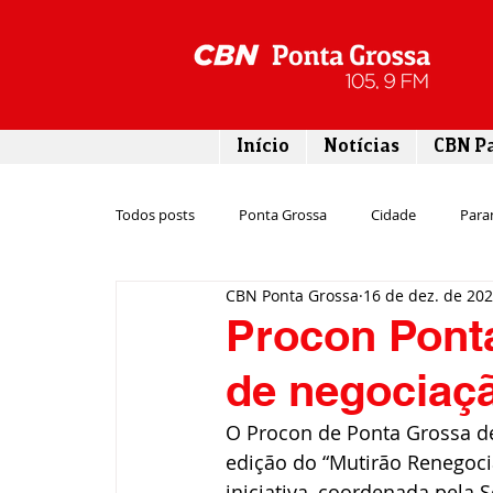
Início
Notícias
CBN P
Todos posts
Ponta Grossa
Cidade
Para
CBN Ponta Grossa
16 de dez. de 20
Esporte
Emprego
Campos Gerais
Procon Pont
de negociaçã
Turismo
Rodovias
Agronegócio
O Procon de Ponta Grossa de
edição do “Mutirão Renegocia
Gastronomia
Tecnologia
Polícia
iniciativa, coordenada pela 