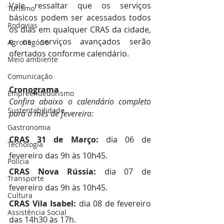
Vale ressaltar que os serviços 
Turismo
básicos podem ser acessados todos 
Rodovias
os dias em qualquer CRAS da cidade, 
e os serviços avançados serão 
Agronegócio
ofertados conforme calendário.
Meio ambiente
Comunicação
Cronograma
Empreendedorismo
Confira abaixo o calendário completo 
Sustentabilidade
para o mês de fevereiro:
Gastronomia
CRAS 31 de Março: 
dia 06 de 
Tecnologia
fevereiro das 9h às 10h45.
Polícia
CRAS Nova Rússia: 
dia 07 de 
Transporte
fevereiro das 9h às 10h45.
Cultura
CRAS Vila Isabel: 
dia 08 de fevereiro 
Assistência Social
das 14h30 às 17h.