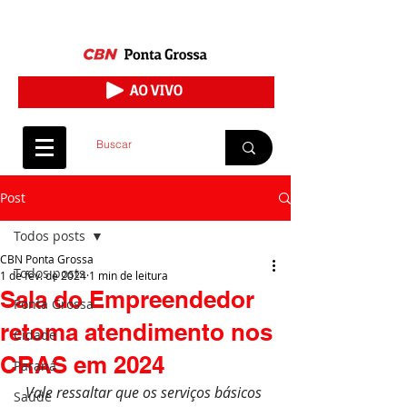
Post
Todos posts
CBN Ponta Grossa
Todos posts
1 de fev. de 2024
1 min de leitura
Sala do Empreendedor
Ponta Grossa
retoma atendimento nos
Cidade
CRAS em 2024
Paraná
Vale ressaltar que os serviços básicos 
Saúde