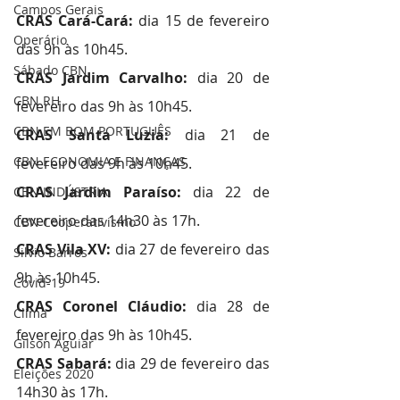
Campos Gerais
CRAS Cará-Cará: 
dia 15 de fevereiro 
Operário
das 9h às 10h45.
Sábado CBN
CRAS Jardim Carvalho: 
dia 20 de 
CBN RH
fevereiro das 9h às 10h45.
CBN EM BOM PORTUGUÊS
CRAS Santa Luzia: 
dia 21 de 
CBN ECONOMIA E FINANÇAS
fevereiro das 9h às 10h45.
CRAS Jardim Paraíso:
 dia 22 de 
CBN INDÚSTRIA
fevereiro das 14h30 às 17h.
CBN Cooperativismo
CRAS Vila XV: 
dia 27 de fevereiro das 
Silvio Barros
9h às 10h45.
Covid-19
CRAS Coronel Cláudio:
 dia 28 de 
Clima
fevereiro das 9h às 10h45.
Gilson Aguiar
CRAS Sabará: 
dia 29 de fevereiro das 
Eleições 2020
14h30 às 17h.