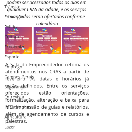
podem ser acessados todos os dias em 
Trânsito
qualquer CRAS da cidade, e os serviços 
avançados serão ofertados conforme 
Educação
calendário
Política
Cultura
Economia
Esporte
A Sala do Empreendedor retoma os 
Emprego
atendimentos nos CRAS a partir de 
Campos Gerais
fevereiro. As datas e horários já 
estão definidos. Entre os serviços 
Segurança
oferecidos estão orientações, 
Entrevista
formalização, alteração e baixa para 
MEI, impressão de guias e relatórios, 
Infraestrutura
além de agendamento de cursos e 
Agricultura
palestras.
Lazer