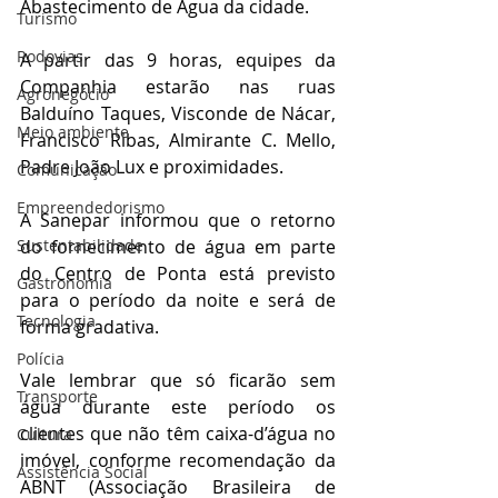
Abastecimento de Água da cidade.
Turismo
Rodovias
A partir das 9 horas, equipes da 
Companhia estarão nas ruas 
Agronegócio
Balduíno Taques, Visconde de Nácar, 
Meio ambiente
Francisco Ribas, Almirante C. Mello, 
Padre João Lux e proximidades.
Comunicação
Empreendedorismo
A Sanepar informou que o retorno 
do fornecimento de água em parte 
Sustentabilidade
do Centro de Ponta está previsto 
Gastronomia
para o período da noite e será de 
Tecnologia
forma gradativa.
Polícia
Vale lembrar que só ficarão sem 
Transporte
água durante este período os 
clientes que não têm caixa-d’água no 
Cultura
imóvel, conforme recomendação da 
Assistência Social
ABNT (Associação Brasileira de 