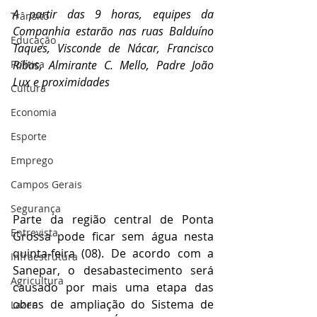
A partir das 9 horas, equipes da 
Trânsito
Companhia estarão nas ruas Balduíno 
Educação
Taques, Visconde de Nácar, Francisco 
Política
Ribas, Almirante C. Mello, Padre João 
Lux e proximidades
Cultura
Economia
Esporte
Emprego
Campos Gerais
Segurança
Parte da região central de Ponta 
Entrevista
Grossa pode ficar sem água nesta 
quinta-feira (08). De acordo com a 
Infraestrutura
Sanepar, o desabastecimento será 
Agricultura
causado por mais uma etapa das 
obras de ampliação do Sistema de 
Lazer