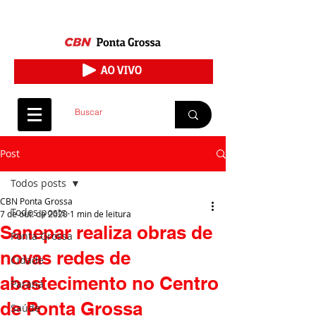
Post
Todos posts
CBN Ponta Grossa
Todos posts
7 de out. de 2020
1 min de leitura
Sanepar realiza obras de
Ponta Grossa
novas redes de
Cidade
abastecimento no Centro
Paraná
de Ponta Grossa
Saúde