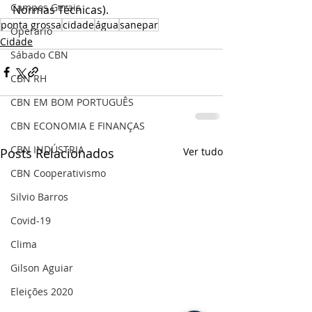
Campos Gerais
Normas Técnicas).
ponta grossa
cidade
água
sanepar
Operário
Cidade
Sábado CBN
CBN RH
CBN EM BOM PORTUGUÊS
CBN ECONOMIA E FINANÇAS
CBN INDÚSTRIA
Posts Relacionados
Ver tudo
CBN Cooperativismo
Silvio Barros
Covid-19
Clima
Gilson Aguiar
Eleições 2020