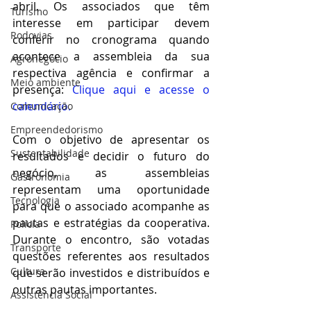
abril. Os associados que têm 
Turismo
interesse em participar devem 
Rodovias
conferir no cronograma quando 
acontece a assembleia da sua 
Agronegócio
respectiva agência e confirmar a 
Meio ambiente
presença: 
Clique aqui e acesse o 
calendário.
Comunicação
Empreendedorismo
Com o objetivo de apresentar os 
Sustentabilidade
resultados e decidir o futuro do 
negócio, as assembleias 
Gastronomia
representam uma oportunidade 
Tecnologia
para que o associado acompanhe as 
pautas e estratégias da cooperativa. 
Polícia
Durante o encontro, são votadas 
Transporte
questões referentes aos resultados 
Cultura
que serão investidos e distribuídos e 
outras pautas importantes.
Assistência Social