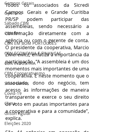
Campos Gerais
Todos os associados da Sicredi 
Campos Gerais e Grande Curitiba 
Operário
PR/SP podem participar das 
Sábado CBN
assembleias, sendo necessário a 
confirmação diretamente com a 
CBN RH
agência ou com o gerente de conta. 
CBN EM BOM PORTUGUÊS
O presidente da cooperativa, Marcio 
CBN ECONOMIA E FINANÇAS
Zwierewicz, enfatiza a importância da 
participação. “A assembleia é um dos 
CBN INDÚSTRIA
momentos mais importantes de uma 
CBN Cooperativismo
cooperativa. É neste momento que o 
associado, dono do negócio, tem 
Silvio Barros
acesso às informações de maneira 
Covid-19
transparente e exerce o seu direito 
Clima
de voto em pautas importantes para 
a cooperativa e para a comunidade”, 
Gilson Aguiar
explica.
Eleições 2020