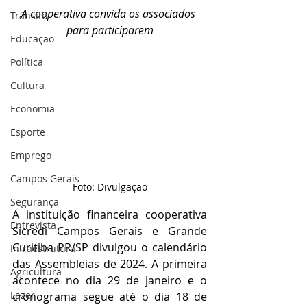
A cooperativa convida os associados 
Trânsito
para participarem
Educação
Política
Cultura
Economia
Esporte
Emprego
Campos Gerais
Foto: Divulgação
Segurança
A instituição financeira cooperativa 
Entrevista
Sicredi Campos Gerais e Grande 
Curitiba PR/SP divulgou o calendário 
Infraestrutura
das Assembleias de 2024. A primeira 
Agricultura
acontece no dia 29 de janeiro e o 
Lazer
cronograma segue até o dia 18 de 