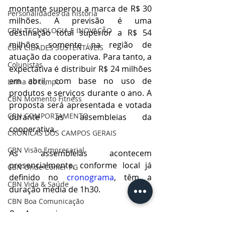
montante superou a marca de R$ 30 
Personalidades da história
milhões. A previsão é uma 
CBN TECNOLOGIA E INOVAÇÃO
destinação total superior a R$ 54 
milhões somente na região de 
CBN CIDADES SUSTENTÁVEIS
atuação da cooperativa. Para tanto, a 
Colunistas
expectativa é distribuir R$ 24 milhões 
em abril, com base no uso de 
Linha do tempo
produtos e serviços durante o ano. A 
CBN Momento Fitness
proposta será apresentada e votada 
CBN COMPORTAMENTO
durante as assembleias da 
cooperativa.
CRÔNICAS DOS CAMPOS GERAIS
CBN Visão Empresarial
As assembleias acontecem 
presencialmente, conforme local já 
CBN Onde Comer PG
definido no 
cronograma
, têm a 
CBN Vida & Saúde
duração média de 1h30.
CBN Boa Comunicação
Das Assessorias
CBN Vida Ativa