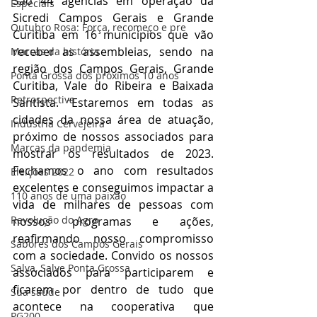
São 44 agências em operação da 
Especiais
Sicredi Campos Gerais e Grande 
Outubro Rosa: Força, recomeço e pre
Curitiba em 16 municípios que vão 
receber as assembleias, sendo na 
Marcas da história
região dos Campos Gerais, Grande 
Ponta Grossa dos próximos 10 anos
Curitiba, Vale do Ribeira e Baixada 
Retrospectiva
Santista. “Estaremos em todas as 
cidades da nossa área de atuação, 
Indústria Cervejeira
próximo de nossos associados para 
Marcas da pandemia
mostrar os resultados de 2023. 
Fechamos o ano com resultados 
Eleições 2022
excelentes e conseguimos impactar a 
110 anos de uma paixão
vida de milhares de pessoas com 
Revolução do Agro
nossos programas e ações, 
reafirmando nosso compromisso 
Sabores dos Campos Gerais
com a sociedade. Convido os nossos 
Salva, Salve Ponta Grossa
associados para participarem e 
ficarem por dentro de tudo que 
Sua saúde
acontece na cooperativa que 
PG200