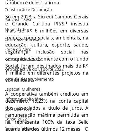
também é deles”, afirma.
Construção e Decoração
Só em 2023, a Sicredi Campos Gerais 
Podcast - Sesi
e Grande Curitiba PR/SP investiu 
Mobilidade
mais de R$ 6 milhões em diversas 
frentes, como sociais, ambientais, na 
CBN nas Empresas
educação, cultura, esporte, saúde, 
Força do Agro
segurança, inclusão social nas 
comunidades. Somente com o Fundo 
Retrospectiva 2022
Social, foram destinados mais de R$ 
Retrospectiva do Esporte 2022
1 milhão em diferentes projetos na 
Rota do desenvolvimento
comunidade.
Especial Mulheres
A cooperativa também creditou em 
Informe publicitário
dezembro, 13,23% na conta capital 
dos associados a título de juros. A 
CBN Business
remuneração máxima permitida em 
Censo 2022
lei, representa 100% da taxa Selic 
acumulada dos últimos 12 meses.  O 
Ruas da história