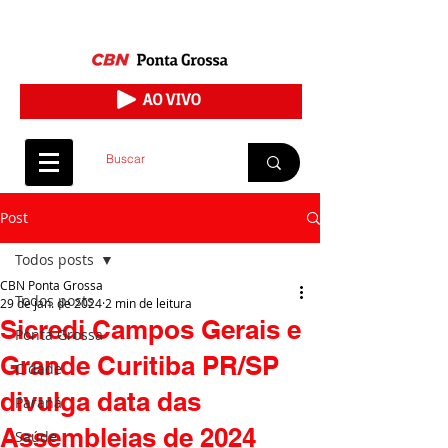
Post
Todos posts
CBN Ponta Grossa
Todos posts
29 de jan. de 2024
2 min de leitura
Sicredi Campos Gerais e
Ponta Grossa
Grande Curitiba PR/SP
Cidade
divulga data das
Paraná
Assembleias de 2024
Saúde