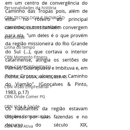
em um centro de convergência do 
Personalidades da história
Caminho das Tropas pois, além de 
CBN TECNOLOGIA E INOVAÇÃO
estar no roteiro do principal 
caminho, outros também convergem 
CBN CIDADES SUSTENTÁVEIS
para ela, "um deles é o que provém 
Colunistas
da região missioneira do Rio Grande 
Linha do tempo
do Sul (...), que cortava o interior 
CBN Momento Fitness
catarinense, atingia os sertões de 
CBN COMPORTAMENTO
Palmas, Guarapuava e Imbituva e, em 
Ponta Grossa, alcançava o Caminho 
CRÔNICAS DOS CAMPOS GERAIS
do Viamão". (Gonçalves & Pinto, 
CBN Visão Empresarial
1983, p.17)
CBN Onde Comer PG
CBN Vida & Saúde
Os habitantes da região estavam 
dispersos por suas fazendas e no 
CBN Boa Comunicação
decurso do século XIX, 
CBN Vida Ativa