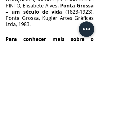
PINTO, Elisabete Alves
. Ponta Grossa 
– um século de vida
 (1823-1923). 
Ponta Grossa, Kugler Artes Gráficas 
Ltda, 1983.
Para conhecer mais sobre o 
Tropeirismo
https://oeco.org.br/analises/os-
caminhos-historicos-dos-campos-
gerais-do-parana/
https://www2.uepg.br/culturaplural/o
-rastro-deixado-pelos-tropeiros/
Vídeo: 
https://www.youtube.com/watch?
v=FKsqK20xyT8
Linha do tempo