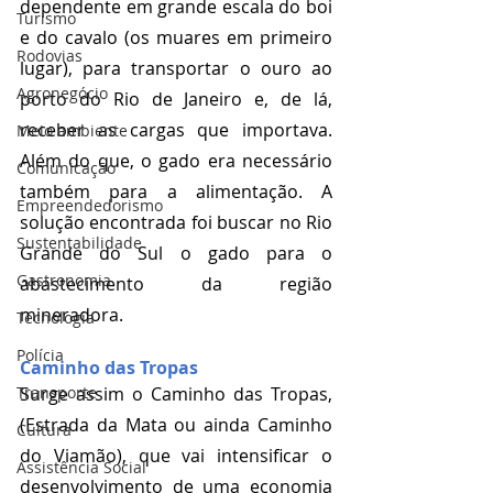
dependente em grande escala do boi 
Turismo
e do cavalo (os muares em primeiro 
Rodovias
lugar), para transportar o ouro ao 
Agronegócio
porto do Rio de Janeiro e, de lá, 
receber as cargas que importava. 
Meio ambiente
Além do que, o gado era necessário 
Comunicação
também para a alimentação. A 
Empreendedorismo
solução encontrada foi buscar no Rio 
Sustentabilidade
Grande do Sul o gado para o 
Gastronomia
abastecimento da região 
mineradora.
Tecnologia
Polícia
Caminho das Tropas
Transporte
Surge assim o Caminho das Tropas, 
(Estrada da Mata ou ainda Caminho 
Cultura
do Viamão), que vai intensificar o 
Assistência Social
desenvolvimento de uma economia 