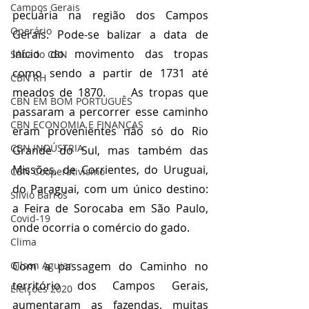
Campos Gerais
pecuária na região dos Campos 
Operário
Gerais. Pode-se balizar a data de 
início do movimento das tropas 
Sábado CBN
como sendo a partir de 1731 até 
CBN RH
meados de 1870.     As tropas que 
CBN EM BOM PORTUGUÊS
passaram a percorrer esse caminho 
CBN ECONOMIA E FINANÇAS
eram provenientes não só do Rio 
CBN INDÚSTRIA
Grande do Sul, mas também das 
Missões, de Corrientes, do Uruguai, 
CBN Cooperativismo
do Paraguai, com um único destino: 
Silvio Barros
a Feira de Sorocaba em São Paulo, 
Covid-19
onde ocorria o comércio do gado.
Clima
Gilson Aguiar
Com a passagem do Caminho no 
território dos Campos Gerais, 
Eleições 2020
aumentaram as fazendas, muitas 