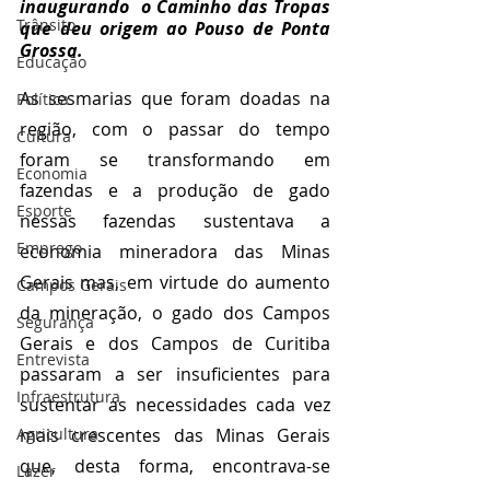
inaugurando  o Caminho das Tropas 
Trânsito
que deu origem ao Pouso de Ponta 
Grossa.
Educação
As sesmarias que foram doadas na 
Política
região, com o passar do tempo 
Cultura
foram se transformando em 
Economia
fazendas e a produção de gado 
Esporte
nessas fazendas sustentava a 
Emprego
economia mineradora das Minas 
Gerais mas, em virtude do aumento 
Campos Gerais
da mineração, o gado dos Campos  
Segurança
Gerais e dos Campos de Curitiba 
Entrevista
passaram a ser insuficientes para 
Infraestrutura
sustentar as necessidades cada vez 
Agricultura
mais crescentes das Minas Gerais 
que, desta forma, encontrava-se 
Lazer