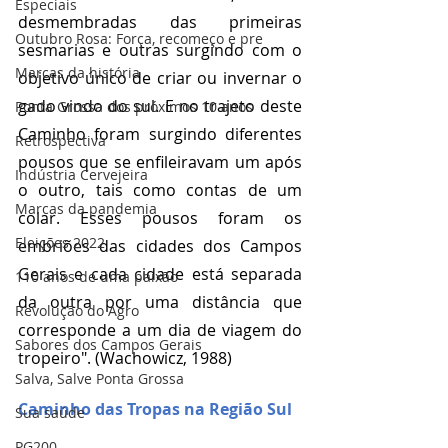
Especiais
desmembradas das primeiras 
Outubro Rosa: Força, recomeço e pre
sesmarias e outras surgindo com o 
Marcas da história
objetivo único de criar ou invernar o 
gado vindo do sul. E no trajeto deste 
Ponta Grossa dos próximos 10 anos
Caminho foram surgindo diferentes 
Retrospectiva
pousos que se enfileiravam um após 
Indústria Cervejeira
o outro, tais como contas de um 
Marcas da pandemia
colar. Esses pousos foram os 
Eleições 2022
embriões das cidades dos Campos 
Gerais e cada cidade está separada 
110 anos de uma paixão
da outra por uma distância que 
Revolução do Agro
corresponde a um dia de viagem do 
Sabores dos Campos Gerais
tropeiro". (Wachowicz, 1988)
Salva, Salve Ponta Grossa
Caminho das Tropas na Região Sul
Sua saúde
PG200