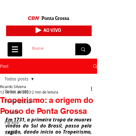
Post
Todos posts
Ricardo Silveira
Todos posts
12 de set. de 2023
2 min de leitura
Tropeirismo: a origem do
Ponta Grossa
Pouso de Ponta Grossa
Cidade
Em 1731, a primeira tropa de muares 
Paraná
vindos do Sul do Brasil, passa pela 
região, dando início ao Tropeirismo, 
Saúde