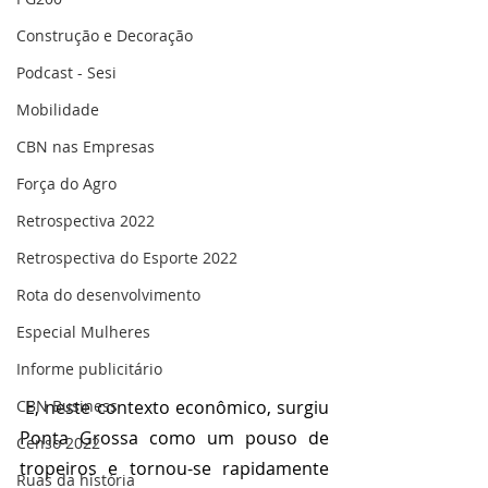
Construção e Decoração
Podcast - Sesi
Mobilidade
CBN nas Empresas
Força do Agro
Retrospectiva 2022
Retrospectiva do Esporte 2022
Rota do desenvolvimento
Especial Mulheres
Informe publicitário
E, neste contexto econômico, surgiu 
CBN Business
Ponta Grossa como um pouso de 
Censo 2022
tropeiros e tornou-se rapidamente 
Ruas da história