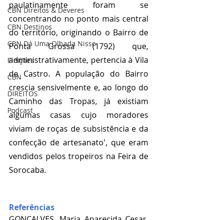
paulatinamente foram se 
CBN Direitos & Deveres
concentrando no ponto mais central 
CBN Destinos
do território, originando o Bairro de 
CBN Dá Uma Olhada Nisso
Ponta Grossa (1792) que, 
administrativamente, pertencia à Vila 
Eleições
de Castro. A população do Bairro 
CBN
crescia sensivelmente e, ao longo do 
DIREITOS
Caminho das Tropas, já existiam 
Podcast
algumas casas cujo moradores 
viviam de roças de subsistência e da 
confecção de artesanato', que eram 
vendidos pelos tropeiros na Feira de 
Sorocaba.
Referências 
GONÇALVES, Maria Aparecida Cesar. 