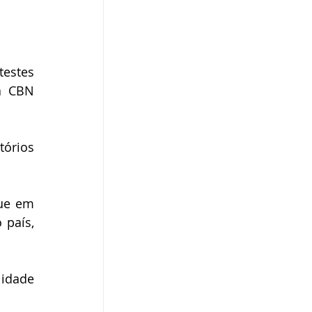
estes 
a CBN 
órios 
ue em 
país, 
idade 