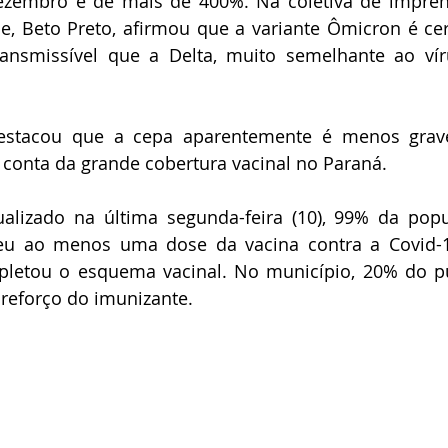
zembro é de mais de 400%. Na coletiva de impren
e, Beto Preto, afirmou que a variante Ômicron é cer
ansmissível que a Delta, muito semelhante ao vír
destacou que a cepa aparentemente é menos grav
 conta da grande cobertura vacinal no Paraná.
alizado na última segunda-feira (10), 99% da popu
eu ao menos uma dose da vacina contra a Covid-
letou o esquema vacinal. No município, 20% do pú
reforço do imunizante.