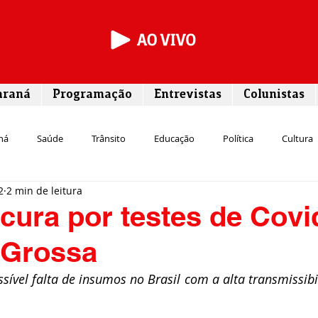
araná
Programação
Entrevistas
Colunistas
ná
Saúde
Trânsito
Educação
Política
Cultura
2
2 min de leitura
Segurança
Entrevista
Infraestrutura
Agricultura
L
ura por testes de Covi
 Grossa
Meio ambiente
Comunicação
Empreendedorismo
Susten
ível falta de insumos no Brasil com a alta transmissibi
Transporte
Cultura
Assistência Social