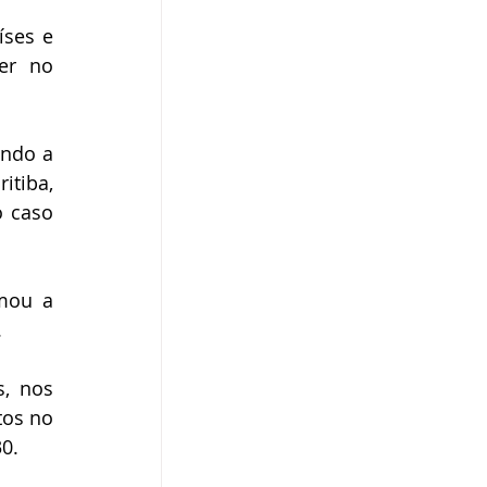
ses e 
er no 
ndo a 
tiba, 
 caso 
mou a 
.
, nos 
os no 
0.