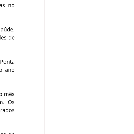
as no 
aúde. 
es de 
Ponta 
 ano 
o mês 
. Os 
rados 