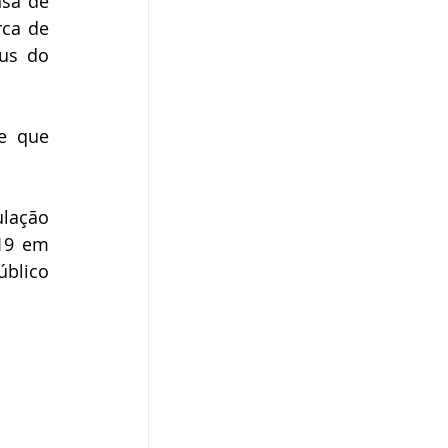
sa de 
ca de 
us do 
e que 
lação 
19 em 
blico 