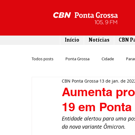
Início
Notícias
CBN P
Todos posts
Ponta Grossa
Cidade
Para
CBN Ponta Grossa
13 de jan. de 202
Esporte
Emprego
Campos Gerais
Aumenta proc
19 em Ponta
Turismo
Rodovias
Agronegócio
Entidade alertou para uma poss
da nova variante Ômicron.
Gastronomia
Tecnologia
Polícia