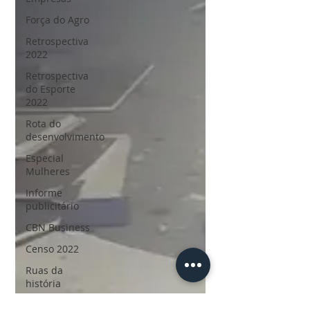
Força do Agro
Retrospectiva
2022
Retrospectiva
do Esporte
2022
Rota do
desenvolvimento
Especial
Mulheres
Informe
publicitário
CBN Business
Censo 2022
Ruas da
história
Personalidades