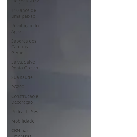
Eleições 2022
110 anos de
uma paixão
Revolução do
Agro
Sabores dos
Campos
Gerais
Salva, Salve
Ponta Grossa
Sua saúde
PG200
Construção e
Decoração
Podcast - Sesi
Mobilidade
CBN nas
Empresas