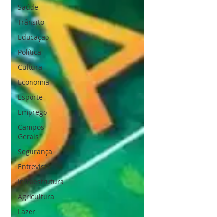
Saúde
Trânsito
Educação
Política
Cultura
Economia
Esporte
Emprego
Campos
Gerais
Segurança
Entrevista
Infraestrutura
Agricultura
Lazer