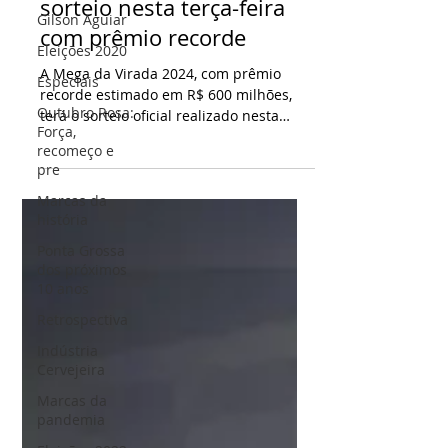
Mega da Virada terá
Gilson Aguiar
sorteio nesta terça-feira
Eleições 2020
com prêmio recorde
Especiais
Outubro Rosa:
A Mega da Virada 2024, com prêmio
Força,
recorde estimado em R$ 600 milhões,
recomeço e
terá o sorteio oficial realizado nesta
pre
terça-feira (31) às 20h. As...
Marcas da
história
Ponta Grossa
dos próximos
10 anos
Retrospectiva
Indústria
Cervejeira
Marcas da
pandemia