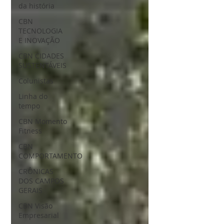
da história
CBN
TECNOLOGIA
E INOVAÇÃO
CBN CIDADES
SUSTENTÁVEIS
Colunistas
Linha do
tempo
CBN Momento
Fitness
CBN
COMPORTAMENTO
CRÔNICAS
DOS CAMPOS
GERAIS
CBN Visão
Empresarial