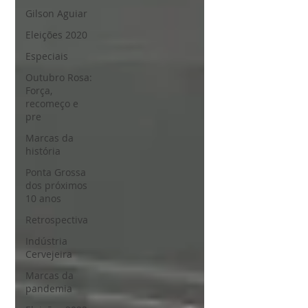
Gilson Aguiar
Eleições 2020
Especiais
Outubro Rosa:
Força,
recomeço e
pre
Marcas da
história
Ponta Grossa
dos próximos
10 anos
Retrospectiva
Indústria
Cervejeira
Marcas da
pandemia