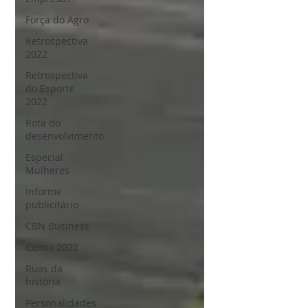
Força do Agro
Retrospectiva
2022
Retrospectiva
do Esporte
2022
Rota do
desenvolvimento
Especial
Mulheres
Informe
publicitário
CBN Business
Censo 2022
Ruas da
história
Personalidades