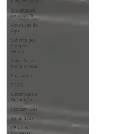
Eleições 2022
110 anos de
uma paixão
Revolução do
Agro
Sabores dos
Campos
Gerais
Salva, Salve
Ponta Grossa
Sua saúde
PG200
Construção e
Decoração
Podcast - Sesi
Mobilidade
CBN nas
Empresas