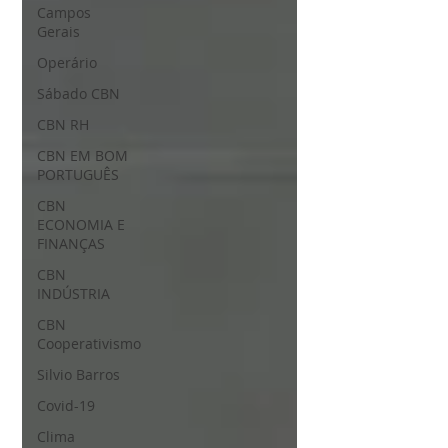
Campos
Gerais
Operário
Sábado CBN
CBN RH
CBN EM BOM
PORTUGUÊS
CBN
ECONOMIA E
FINANÇAS
CBN
INDÚSTRIA
CBN
Cooperativismo
Silvio Barros
Covid-19
Clima