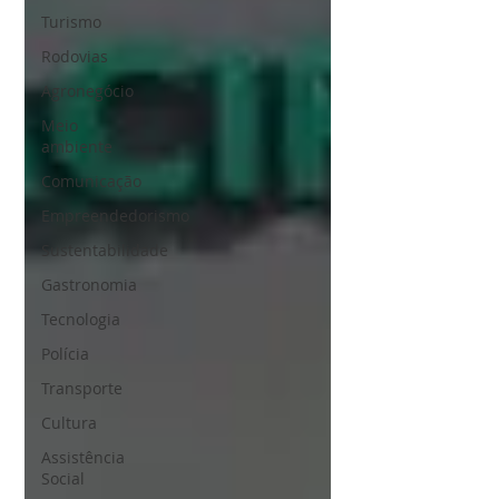
Turismo
Rodovias
Agronegócio
Meio
ambiente
Comunicação
Empreendedorismo
Sustentabilidade
Gastronomia
Tecnologia
Polícia
Transporte
Cultura
Assistência
Social