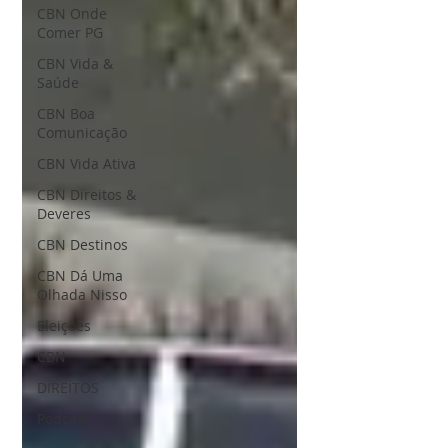
CBN Onde
Comer PG
CBN Vida &
Saúde
CBN Boa
Comunicação
CBN Vida Ativa
CBN Direitos &
Deveres
CBN Destinos
CBN Dá Uma
Olhada Nisso
Eleições
CBN
DIREITOS
Podcast