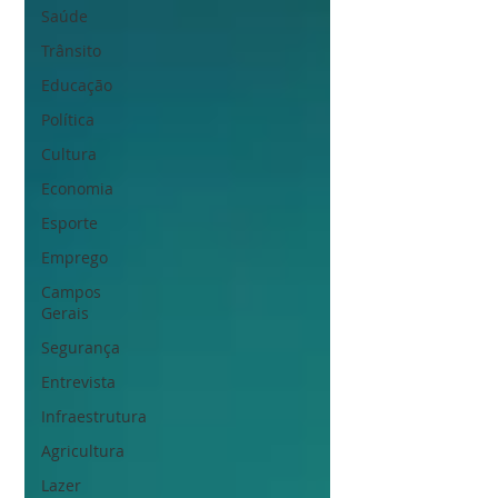
Saúde
Trânsito
Educação
Política
Cultura
Economia
Esporte
Emprego
Campos
Gerais
Segurança
Entrevista
Infraestrutura
Agricultura
Lazer