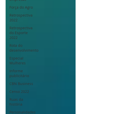
Força do Agro
Retrospectiva
2022
Retrospectiva
do Esporte
2022
Rota do
desenvolvimento
Especial
Mulheres
Informe
publicitário
CBN Business
Censo 2022
Ruas da
história
Personalidades