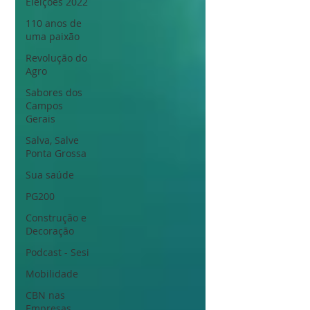
Eleições 2022
110 anos de
uma paixão
Revolução do
Agro
Sabores dos
Campos
Gerais
Salva, Salve
Ponta Grossa
Sua saúde
PG200
Construção e
Decoração
Podcast - Sesi
Mobilidade
CBN nas
Empresas