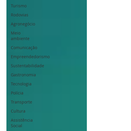
Turismo
Rodovias
Agronegócio
Meio
ambiente
Comunicação
Empreendedorismo
Sustentabilidade
Gastronomia
Tecnologia
Polícia
Transporte
Cultura
Assistência
Social