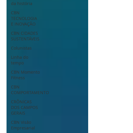
da história
CBN
TECNOLOGIA
E INOVAÇÃO
CBN CIDADES
SUSTENTÁVEIS
Colunistas
Linha do
tempo
CBN Momento
Fitness
CBN
COMPORTAMENTO
CRÔNICAS
DOS CAMPOS
GERAIS
CBN Visão
Empresarial