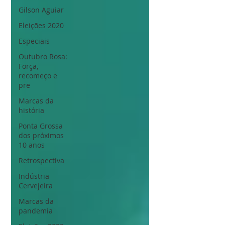
Gilson Aguiar
Eleições 2020
Especiais
Outubro Rosa:
Força,
recomeço e
pre
Marcas da
história
Ponta Grossa
dos próximos
10 anos
Retrospectiva
Indústria
Cervejeira
Marcas da
pandemia