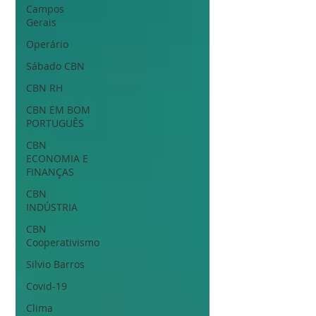
Campos
Gerais
Operário
Sábado CBN
CBN RH
CBN EM BOM
PORTUGUÊS
CBN
ECONOMIA E
FINANÇAS
CBN
INDÚSTRIA
CBN
Cooperativismo
Silvio Barros
Covid-19
Clima