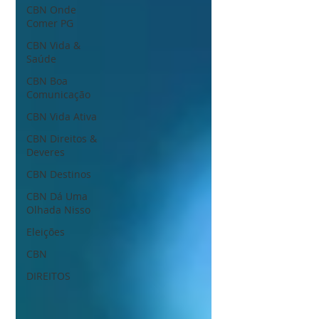
CBN Onde
Comer PG
CBN Vida &
Saúde
CBN Boa
Comunicação
CBN Vida Ativa
CBN Direitos &
Deveres
CBN Destinos
CBN Dá Uma
Olhada Nisso
Eleições
CBN
DIREITOS