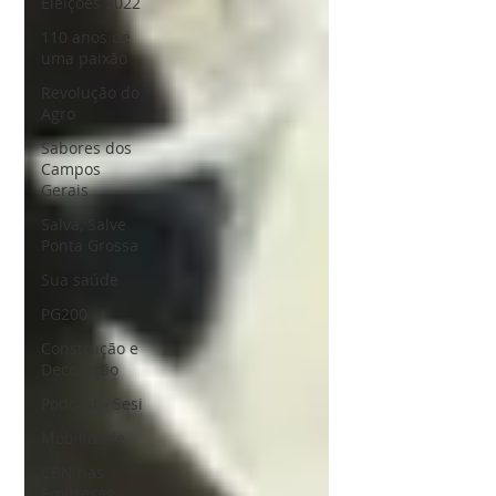
Eleições 2022
110 anos de
uma paixão
Revolução do
Agro
Sabores dos
Campos
Gerais
Salva, Salve
Ponta Grossa
Sua saúde
PG200
Construção e
Decoração
Podcast - Sesi
Mobilidade
CBN nas
Empresas