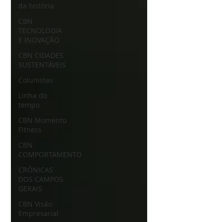
da história
CBN
TECNOLOGIA
E INOVAÇÃO
CBN CIDADES
SUSTENTÁVEIS
Colunistas
Linha do
tempo
CBN Momento
Fitness
CBN
COMPORTAMENTO
CRÔNICAS
DOS CAMPOS
GERAIS
CBN Visão
Empresarial