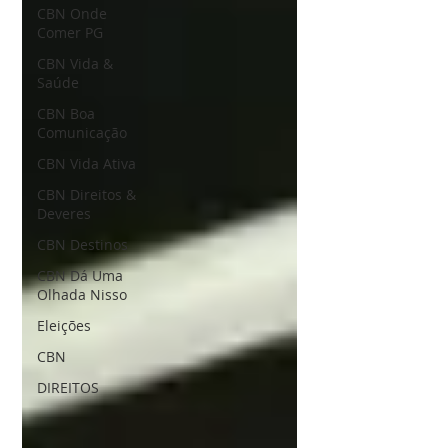
CBN Onde
Comer PG
CBN Vida &
Saúde
CBN Boa
Comunicação
CBN Vida Ativa
CBN Direitos &
Deveres
CBN Destinos
CBN Dá Uma
Olhada Nisso
Eleições
CBN
DIREITOS