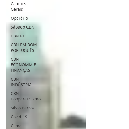
Campos
Gerais
Operário
Sábado CBN
CBN RH
CBN EM BOM
PORTUGUÊS
CBN
ECONOMIA E
FINANÇAS
CBN
INDÚSTRIA
CBN
Cooperativismo
Silvio Barros
Covid-19
Clima