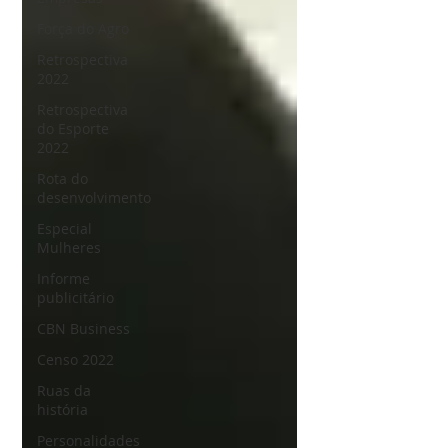
Força do Agro
Retrospectiva
2022
Retrospectiva
do Esporte
2022
Rota do
desenvolvimento
Especial
Mulheres
Informe
publicitário
CBN Business
Censo 2022
Ruas da
história
Personalidades