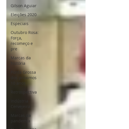
Gilson Aguiar
Eleições 2020
Especiais
Outubro Rosa:
Força,
recomeço e
pre
Marcas da
história
Ponta Grossa
dos próximos
10 anos
Retrospectiva
Indústria
Cervejeira
Marcas da
pandemia