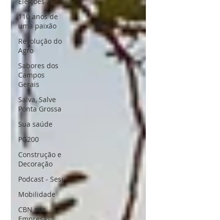
Eleições 2022
110 anos de
uma paixão
Revolução do
Agro
Sabores dos
Campos
Gerais
Salva, Salve
Ponta Grossa
Sua saúde
PG200
Construção e
Decoração
Podcast - Sesi
Mobilidade
CBN nas
Empresas