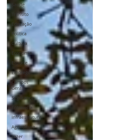
Saúde
Trânsito
Educação
Política
Cultura
Economia
Esporte
Emprego
Campos
Gerais
Segurança
Entrevista
Infraestrutura
Agricultura
Lazer