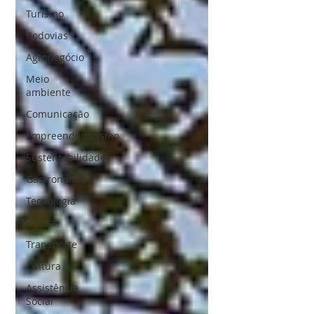
Turismo
Rodovias
Agronegócio
Meio
ambiente
Comunicação
Empreendedorismo
Sustentabilidade
Gastronomia
Tecnologia
Polícia
Transporte
Cultura
Assistência
Social