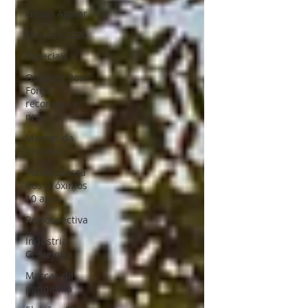
Gilson Aguiar
Eleições 2020
Especiais
Outubro Rosa:
Força,
recomeço e
pre
Marcas da
história
Ponta Grossa
dos próximos
10 anos
Retrospectiva
Indústria
Cervejeira
Marcas da
pandemia