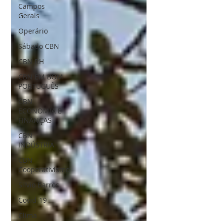
Campos
Gerais
Operário
Sábado CBN
CBN RH
CBN EM BOM
PORTUGUÊS
CBN
ECONOMIA E
FINANÇAS
CBN
INDÚSTRIA
CBN
Cooperativismo
Silvio Barros
Covid-19
Clima