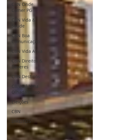
CBN Onde
Comer PG
CBN Vida &
Saúde
CBN Boa
Comunicação
CBN Vida Ativa
CBN Direitos &
Deveres
CBN Destinos
CBN Dá Uma
Olhada Nisso
Eleições
CBN
DIREITOS