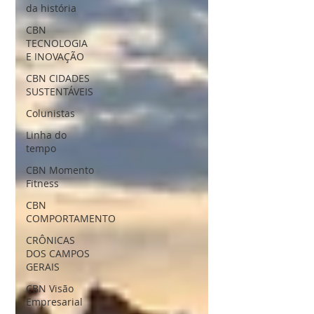
da história
CBN
TECNOLOGIA
E INOVAÇÃO
CBN CIDADES
SUSTENTÁVEIS
Colunistas
Linha do
tempo
CBN Momento
Fitness
CBN
COMPORTAMENTO
CRÔNICAS
DOS CAMPOS
GERAIS
CBN Visão
Empresarial