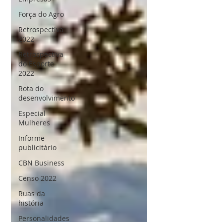
Força do Agro
Retrospectiva
2022
Retrospectiva
do Esporte
2022
Rota do
desenvolvimento
Especial
Mulheres
Informe
publicitário
CBN Business
Censo 2022
Ruas da
história
Personalidades