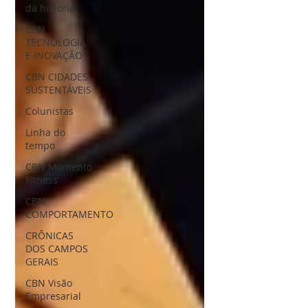
da história
CBN
TECNOLOGIA
E INOVAÇÃO
CBN CIDADES
SUSTENTÁVEIS
Colunistas
Linha do
tempo
CBN Momento
Fitness
CBN
COMPORTAMENTO
CRÔNICAS
DOS CAMPOS
GERAIS
CBN Visão
Empresarial