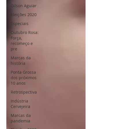
Gilson Aguiar
Eleições 2020
Especiais
Outubro Rosa:
Força,
recomeço e
pre
Marcas da
história
Ponta Grossa
dos próximos
10 anos
Retrospectiva
Indústria
Cervejeira
Marcas da
pandemia