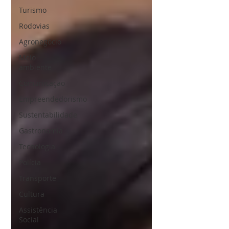
Turismo
Rodovias
Agronegócio
Meio
ambiente
Comunicação
Empreendedorismo
Sustentabilidade
Gastronomia
Tecnologia
Polícia
Transporte
Cultura
Assistência
Social