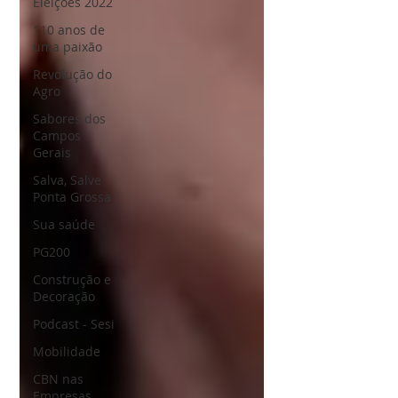
Eleições 2022
110 anos de
uma paixão
Revolução do
Agro
Sabores dos
Campos
Gerais
Salva, Salve
Ponta Grossa
Sua saúde
PG200
Construção e
Decoração
Podcast - Sesi
Mobilidade
CBN nas
Empresas