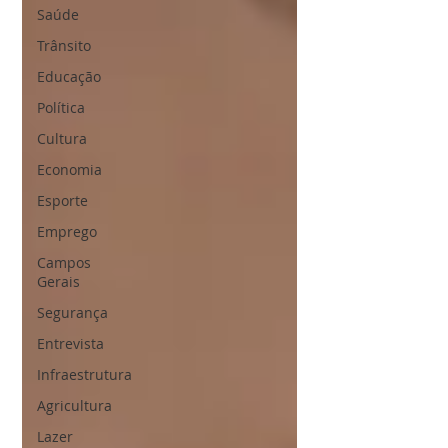
Saúde
Trânsito
Educação
Política
Cultura
Economia
Esporte
Emprego
Campos
Gerais
Segurança
Entrevista
Infraestrutura
Agricultura
Lazer