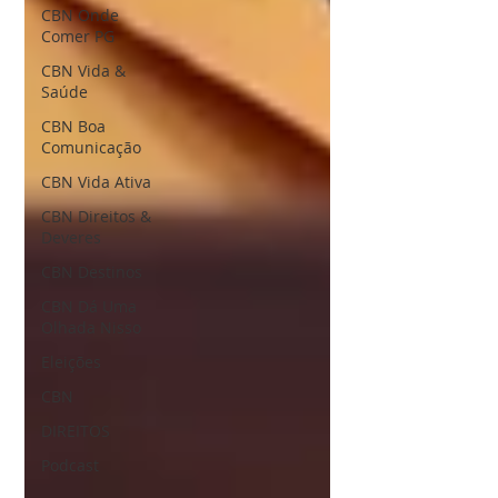
CBN Onde
Comer PG
CBN Vida &
Saúde
CBN Boa
Comunicação
CBN Vida Ativa
CBN Direitos &
Deveres
CBN Destinos
CBN Dá Uma
Olhada Nisso
Eleições
CBN
DIREITOS
Podcast