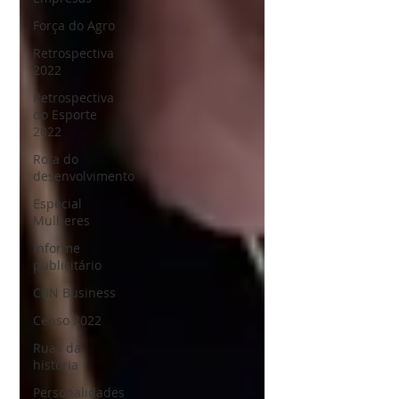
Força do Agro
Retrospectiva
2022
Retrospectiva
do Esporte
2022
Rota do
desenvolvimento
Especial
Mulheres
Informe
publicitário
CBN Business
Censo 2022
Ruas da
história
Personalidades