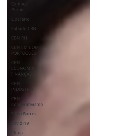
Campos
Gerais
Operário
Sábado CBN
CBN RH
CBN EM BOM
PORTUGUÊS
CBN
ECONOMIA E
FINANÇAS
CBN
INDÚSTRIA
CBN
Cooperativismo
Silvio Barros
Covid-19
Clima