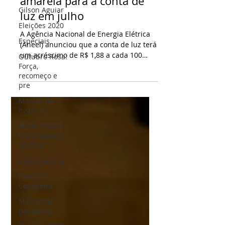
Aneel define bandeira
Gilson Aguiar
amarela para a conta de
Eleições 2020
luz em julho
Especiais
A Agência Nacional de Energia Elétrica
Outubro Rosa:
(Aneel) anunciou que a conta de luz terá
Força,
um acréscimo de R$ 1,88 a cada 100
recomeço e
pre
kW/h consumidos no mês...
Marcas da
história
Ponta Grossa
dos próximos
10 anos
Retrospectiva
Indústria
Cervejeira
Marcas da
pandemia