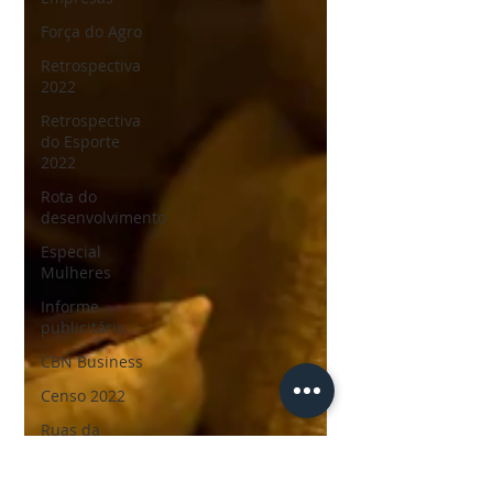
Força do Agro
Retrospectiva
2022
Retrospectiva
do Esporte
2022
Rota do
desenvolvimento
Especial
Mulheres
Informe
publicitário
CBN Business
Censo 2022
Ruas da
história
Personalidades