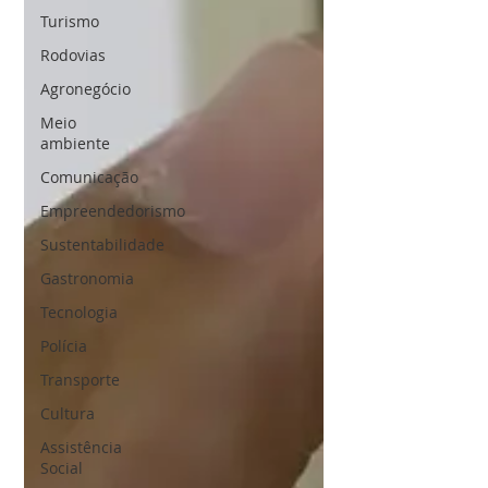
Turismo
Rodovias
Agronegócio
Meio
ambiente
Comunicação
Empreendedorismo
Sustentabilidade
Gastronomia
Tecnologia
Polícia
Transporte
Cultura
Assistência
Social