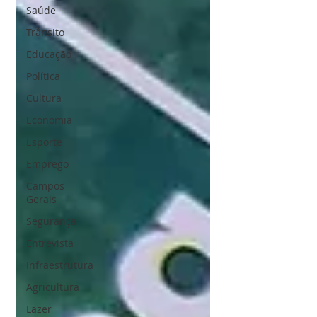
Saúde
Trânsito
Educação
Política
Cultura
Economia
Esporte
Emprego
Campos
Gerais
Segurança
Entrevista
Infraestrutura
Agricultura
Lazer