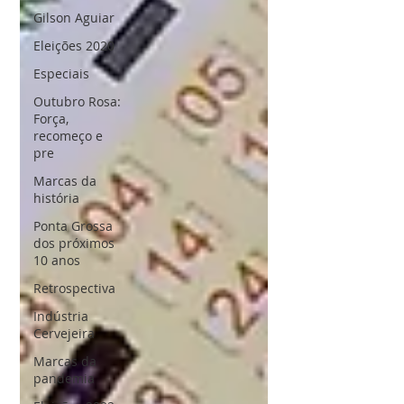
Gilson Aguiar
Eleições 2020
Especiais
Outubro Rosa:
Força,
recomeço e
pre
Marcas da
história
Ponta Grossa
dos próximos
10 anos
Retrospectiva
Indústria
Cervejeira
Marcas da
pandemia