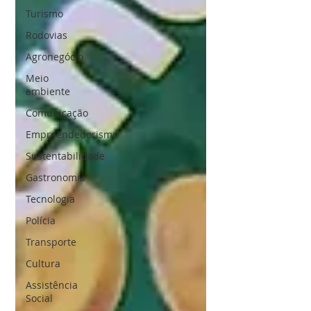
Turismo
Rodovias
Agronegócio
Meio
ambiente
Comunicação
Empreendedorismo
Sustentabilidade
Gastronomia
Tecnologia
Polícia
Transporte
Cultura
Assistência
Social