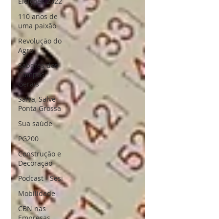
Eleições 2022
110 anos de
uma paixão
Revolução do
Agro
Sabores dos
Campos
Gerais
Salva, Salve
Ponta Grossa
Sua saúde
PG200
Construção e
Decoração
Podcast - Sesi
Mobilidade
CBN nas
Empresas