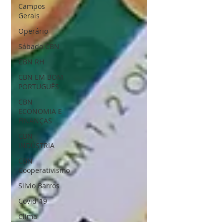
Campos
Gerais
Operário
Sábado CBN
CBN RH
CBN EM BOM
PORTUGUÊS
CBN
ECONOMIA E
FINANÇAS
CBN
INDÚSTRIA
CBN
Cooperativismo
Silvio Barros
Covid-19
Clima