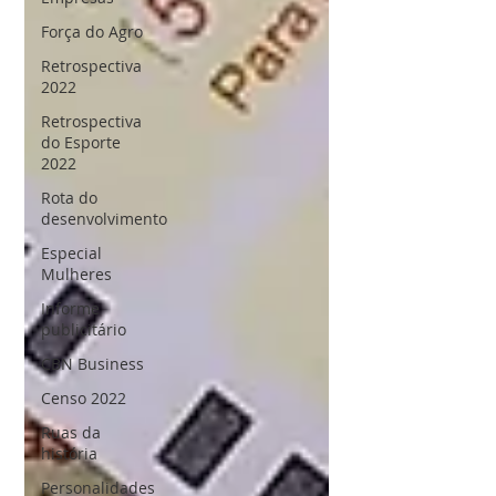
Força do Agro
Retrospectiva
2022
Retrospectiva
do Esporte
2022
Rota do
desenvolvimento
Especial
Mulheres
Informe
publicitário
CBN Business
Censo 2022
Ruas da
história
Personalidades