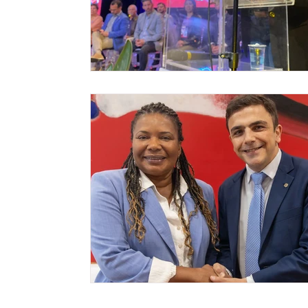
Meio ambiente
Comunicação
Empree
Tecnologia
Polícia
Transporte
C