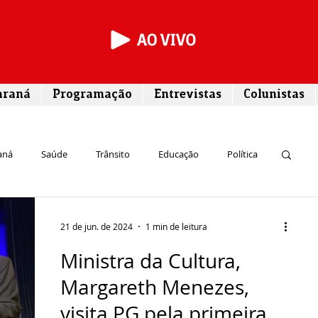
araná
Programação
Entrevistas
Colunistas
aná
Saúde
Trânsito
Educação
Política
rego
Campos Gerais
Segurança
Entrevista
21 de jun. de 2024
1 min de leitura
Ministra da Cultura,
Turismo
Rodovias
Agronegócio
Margareth Menezes,
visita PG pela primeira