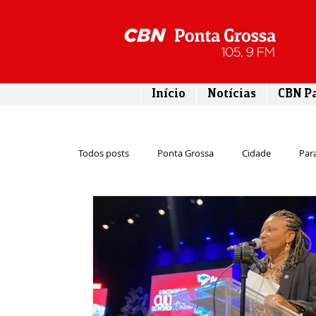
Início
Notícias
CBN P
Todos posts
Ponta Grossa
Cidade
Par
Cultura
Economia
Esporte
Emp
Infraestrutura
Agricultura
Lazer