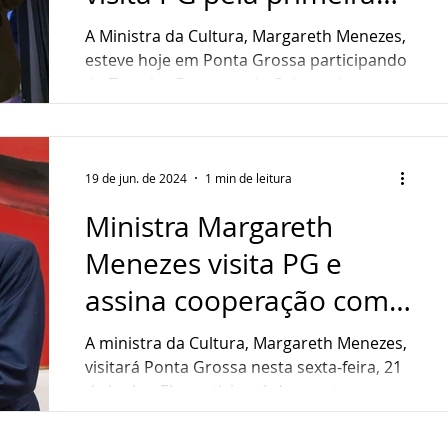
ndedorismo
Sustentabilidade
Gastronomia
vez
A Ministra da Cultura, Margareth Menezes,
esteve hoje em Ponta Grossa participando
do Terceiro Encontro de Cultura do
ultura
Assistência Social
Interior do Paraná,...
19 de jun. de 2024
1 min de leitura
Ministra Margareth
Menezes visita PG e
assina cooperação com a
UEPG
A ministra da Cultura, Margareth Menezes,
visitará Ponta Grossa nesta sexta-feira, 21
de junho. Ela participará de eventos com
agentes...