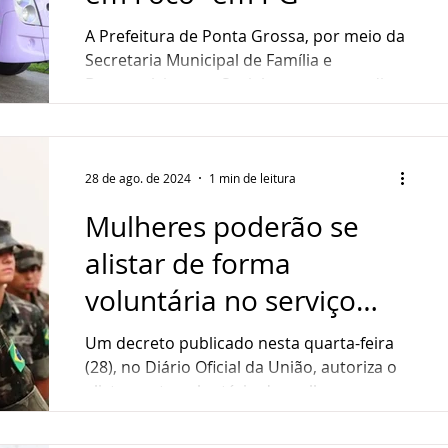
ndedorismo
Sustentabilidade
Gastronomia
A Prefeitura de Ponta Grossa, por meio da
Secretaria Municipal de Família e
Desenvolvimento Social, promove no dia 1º
ultura
Assistência Social
de setembro o...
28 de ago. de 2024
1 min de leitura
Mulheres poderão se
alistar de forma
voluntária no serviço
militar
Um decreto publicado nesta quarta-feira
(28), no Diário Oficial da União, autoriza o
alistamento voluntário de mulheres no
serviço...