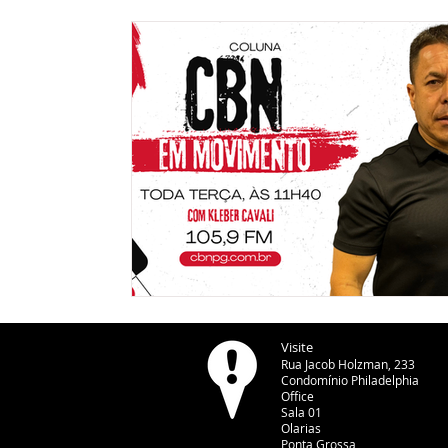
Visite
Rua Jacob Holzman, 233
Condomínio Philadelphia
Office
Sala 01
Olarias
Ponta Grossa