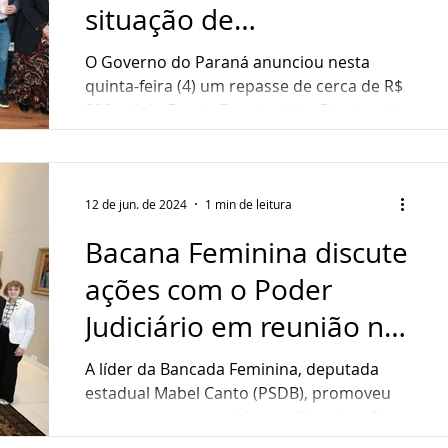
situação de
vulnerabilidade
O Governo do Paraná anunciou nesta
quinta-feira (4) um repasse de cerca de R$
300 mil do Fundo Estadual dos Direitos da
Mulher para ações...
12 de jun. de 2024
1 min de leitura
Bacana Feminina discute
ações com o Poder
Judiciário em reunião na
Alep
A líder da Bancada Feminina, deputada
estadual Mabel Canto (PSDB), promoveu
um encontro especial para discutir ações
que o Poder...