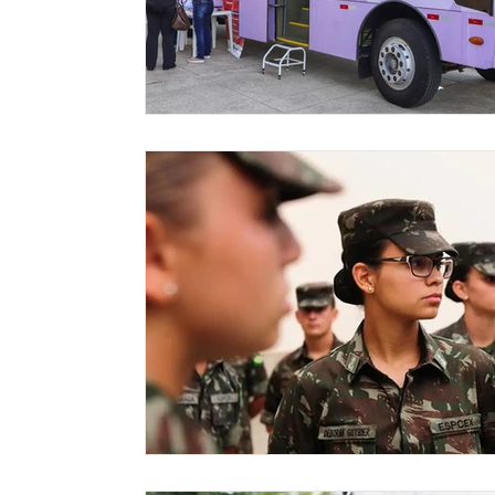
Meio ambiente
Comunicação
Empree
Tecnologia
Polícia
Transporte
C