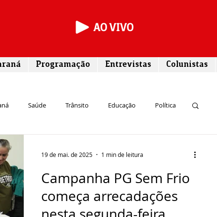
araná
Programação
Entrevistas
Colunistas
aná
Saúde
Trânsito
Educação
Política
rego
Campos Gerais
Segurança
Entrevista
19 de mai. de 2025
1 min de leitura
Campanha PG Sem Frio
Turismo
Rodovias
Agronegócio
começa arrecadações
nesta segunda-feira