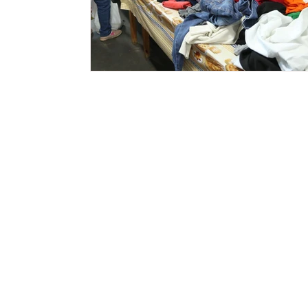
Meio ambiente
Comunicação
Empree
Tecnologia
Polícia
Transporte
C