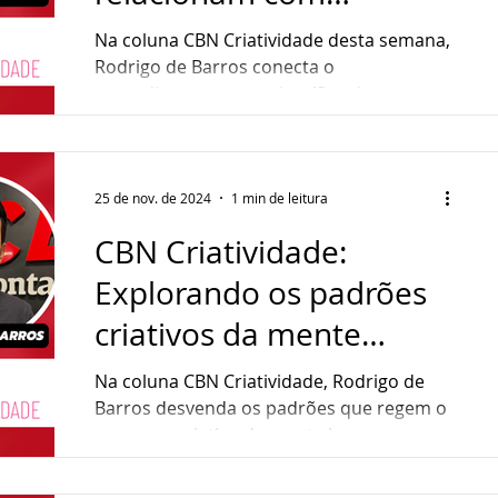
ndedorismo
Sustentabilidade
Gastronomia
criatividade
Na coluna CBN Criatividade desta semana,
Rodrigo de Barros conecta o
entendimento neurocientífico da
ultura
Assistência Social
criatividade ao processo de sentir,...
25 de nov. de 2024
1 min de leitura
CBN Criatividade:
Explorando os padrões
criativos da mente
humana
Na coluna CBN Criatividade, Rodrigo de
Barros desvenda os padrões que regem o
processo criativo da mente humana.
Confira!