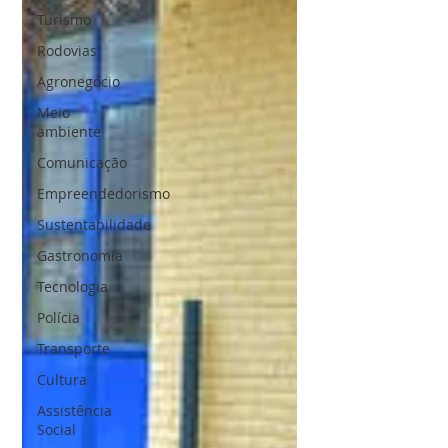
Turismo
Rodovias
Agronegócio
Meio
ambiente
Comunicação
Empreendedorismo
Sustentabilidade
Gastronomia
Tecnologia
Polícia
Transporte
Cultura
Assistência
Social