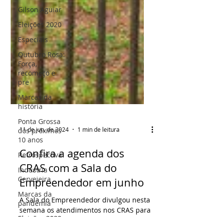
Gilson Aguiar
Eleições 2020
Especiais
Outubro Rosa:
Força,
recomeço e
pre
Marcas da
história
Ponta Grossa
dos próximos
10 anos
11 de jun. de 2024
1 min de leitura
Retrospectiva
Indústria
Confira a agenda dos
Cervejeira
CRAS com a Sala do
Marcas da
pandemia
Empreendedor em junho