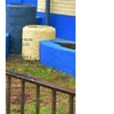
Campos
Gerais
Operário
Sábado CBN
CBN RH
CBN EM BOM
PORTUGUÊS
CBN
ECONOMIA E
FINANÇAS
CBN
INDÚSTRIA
CBN
Cooperativismo
Silvio Barros
Covid-19
Clima