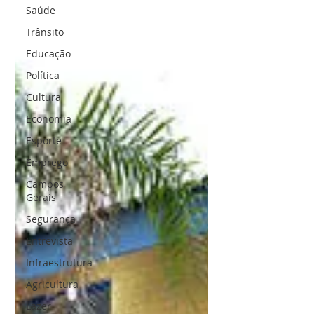
Saúde
Trânsito
Educação
Política
Cultura
Economia
Esporte
Emprego
Campos
Gerais
Segurança
Entrevista
Infraestrutura
Agricultura
Lazer