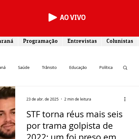
araná
Programação
Entrevistas
Colunistas
aná
Saúde
Trânsito
Educação
Política
rego
Campos Gerais
Segurança
Entrevista
23 de abr. de 2025
2 min de leitura
STF torna réus mais seis
Turismo
Rodovias
Agronegócio
por trama golpista de
2022; um foi preso em