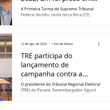
ndedorismo
Sustentabilidade
Gastronomia
PG
A Primeira Turma do Supremo Tribunal
Federal decidiu, nesta terça-feira (22),
aceitar a denúncia da Procuradoria-Geral
ultura
Assistência Social
da República...
12 de ago. de 2024
1 min de leitura
TRE participa do
lançamento de
campanha contra a
desinformação
O presidente do Tribunal Regional Eleitoral
(TRE) do Paraná, Desembargador Sigurd
Roberto Bengtsson, confirmou presença
no lançamento da...