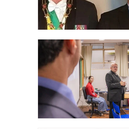
Meio ambiente
Comunicação
Empree
Tecnologia
Polícia
Transporte
C