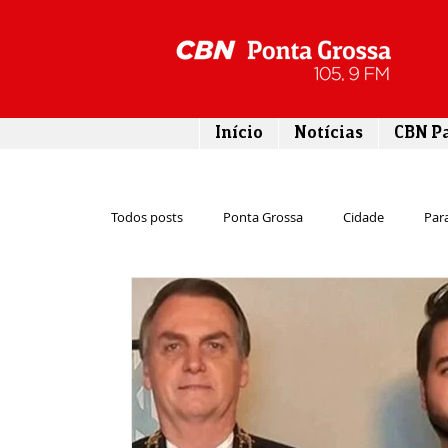
Início
Notícias
CBN P
Todos posts
Ponta Grossa
Cidade
Par
Cultura
Economia
Esporte
Emp
Infraestrutura
Agricultura
Lazer