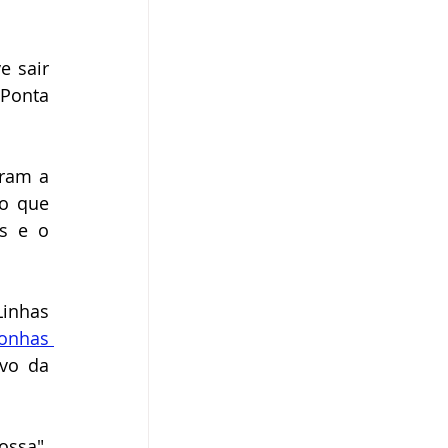
 sair 
Ponta 
ram a 
o que 
 e o 
inhas 
onhas 
vo da 
ssa". 