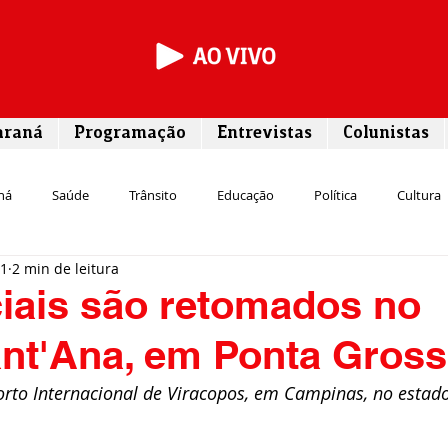
araná
Programação
Entrevistas
Colunistas
ná
Saúde
Trânsito
Educação
Política
Cultura
21
2 min de leitura
Segurança
Entrevista
Infraestrutura
Agricultura
L
iais são retomados no
ant'Ana, em Ponta Gros
Meio ambiente
Comunicação
Empreendedorismo
Susten
rto Internacional de Viracopos, em Campinas, no estado
Transporte
Cultura
Assistência Social