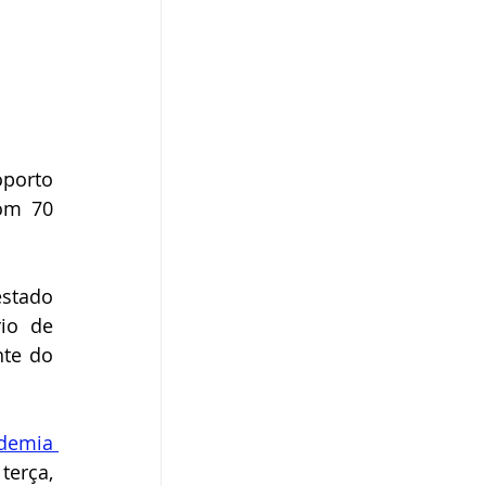
porto 
om 70 
stado 
io de 
te do 
demia 
erça, 