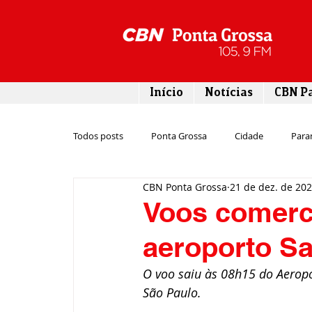
Início
Notícias
CBN P
Todos posts
Ponta Grossa
Cidade
Para
CBN Ponta Grossa
21 de dez. de 20
Esporte
Emprego
Campos Gerais
Voos comerc
aeroporto S
Turismo
Rodovias
Agronegócio
O voo saiu às 08h15 do Aeropo
São Paulo.
Gastronomia
Tecnologia
Polícia