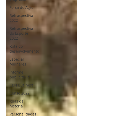
Força do Agro
Retrospectiva
2022
Retrospectiva
do Esporte
2022
Rota do
desenvolvimento
Especial
Mulheres
Informe
publicitário
CBN Business
Censo 2022
Ruas da
história
Personalidades