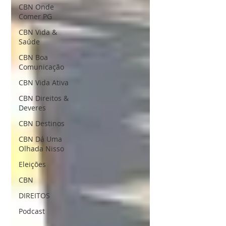
CBN Onde
Comer PG
CBN Vida &
Saúde
CBN Boa
Comunicação
CBN Vida Ativa
CBN Direitos &
Deveres
CBN Destinos
CBN Dá Uma
Olhada Nisso
Eleições
CBN
DIREITOS
Podcast