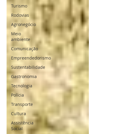
Turismo
Rodovias
Agronegócio
Meio
ambiente
Comunicação
Empreendedorismo
Sustentabilidade
Gastronomia
Tecnologia
Polícia
Transporte
Cultura
Assistência
Social