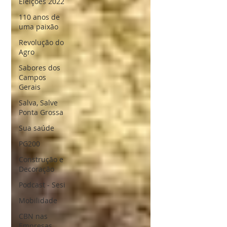
Eleições 2022
110 anos de
uma paixão
Revolução do
Agro
Sabores dos
Campos
Gerais
Salva, Salve
Ponta Grossa
Sua saúde
PG200
Construção e
Decoração
Podcast - Sesi
Mobilidade
CBN nas
Empresas