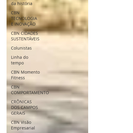
da história
CBN
TECNOLOGIA
E INOVAÇÃO
CBN CIDADES
SUSTENTÁVEIS
Colunistas
Linha do
tempo
CBN Momento
Fitness
CBN
COMPORTAMENTO
CRÔNICAS
DOS CAMPOS
GERAIS
CBN Visão
Empresarial