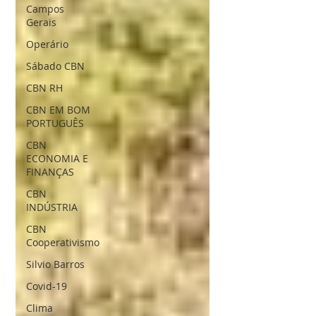
Campos
Gerais
Operário
Sábado CBN
CBN RH
CBN EM BOM
PORTUGUÊS
CBN
ECONOMIA E
FINANÇAS
CBN
INDÚSTRIA
CBN
Cooperativismo
Silvio Barros
Covid-19
Clima