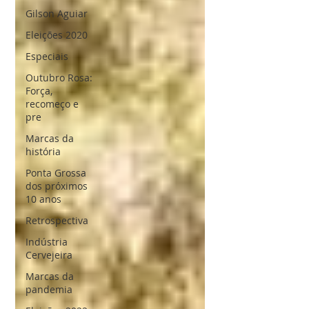
Gilson Aguiar
Eleições 2020
Especiais
Outubro Rosa:
Força,
recomeço e
pre
Marcas da
história
Ponta Grossa
dos próximos
10 anos
Retrospectiva
Indústria
Cervejeira
Marcas da
pandemia