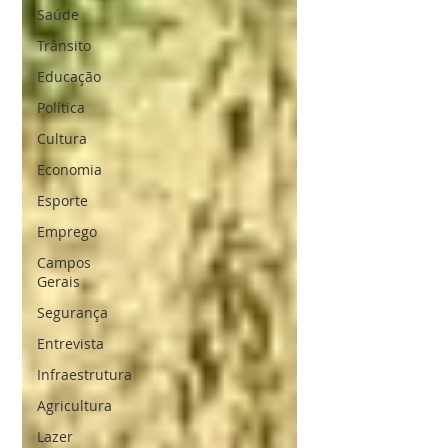
Saúde
Trânsito
Educação
Política
Cultura
Economia
Esporte
Emprego
Campos
Gerais
Segurança
Entrevista
Infraestrutura
Agricultura
Lazer