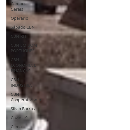
Campos
Gerais
Operário
Sábado CBN
CBN RH
CBN EM BOM
PORTUGUÊS
CBN
ECONOMIA E
FINANÇAS
CBN
INDÚSTRIA
CBN
Cooperativismo
Silvio Barros
Covid-19
Clima