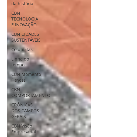
da história
CBN
TECNOLOGIA
E INOVAÇÃO
CBN CIDADES
SUSTENTÁVEIS
Colunistas
Linha do
tempo
CBN Momento
Fitness
CBN
COMPORTAMENTO
CRÔNICAS
DOS CAMPOS
GERAIS
CBN Visão
Empresarial