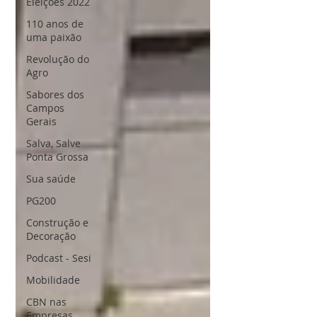
Eleições 2022
110 anos de
uma paixão
Revolução do
Agro
Sabores dos
Campos
Gerais
Salva, Salve
Ponta Grossa
Sua saúde
PG200
Construção e
Decoração
Podcast - Sesi
Mobilidade
CBN nas
Empresas