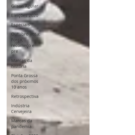
Gilson Aguiar
Eleições 2020
Especiais
Outubro Rosa:
Força,
recomeço e
pre
Marcas da
história
Ponta Grossa
dos próximos
10 anos
Retrospectiva
Indústria
Cervejeira
Marcas da
pandemia