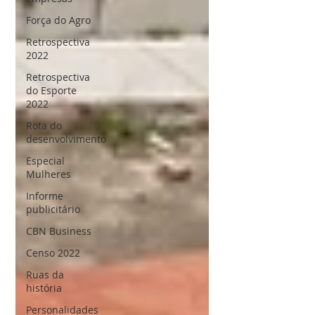
Força do Agro
Retrospectiva
2022
Retrospectiva
do Esporte
2022
Rota do
desenvolvimento
Especial
Mulheres
Informe
publicitário
CBN Business
Censo 2022
Ruas da
história
Personalidades