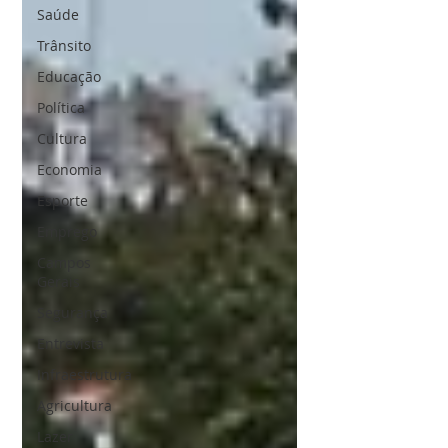
Saúde
Trânsito
Educação
Política
Cultura
Economia
Esporte
Emprego
Campos
Gerais
Segurança
Entrevista
Infraestrutura
Agricultura
Lazer