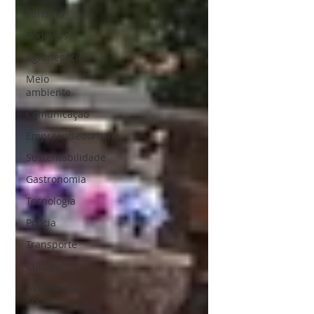
Turismo
Rodovias
Agronegócio
Meio
ambiente
Comunicação
Empreendedorismo
Sustentabilidade
Gastronomia
Tecnologia
Polícia
Transporte
Cultura
Assistência
Social