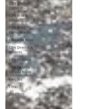
CBN Onde
Comer PG
CBN Vida &
Saúde
CBN Boa
Comunicação
CBN Vida Ativa
CBN Direitos &
Deveres
CBN Destinos
CBN Dá Uma
Olhada Nisso
Eleições
CBN
DIREITOS