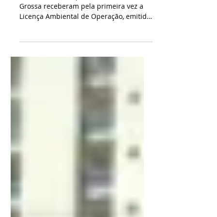
ambientais
Os 20 cemitérios públicos de Ponta
Grossa receberam pela primeira vez a
Licença Ambiental de Operação, emitida
pelo Instituto Água e Terra (IAT), órgão
ambiental do Governo do Estado do
Paraná. A medida regulariza o
funcionamento dos cemitérios
municipais sob critérios ambientais e de
saúde pública. O anúncio ocorre às
vésperas do Dia de Finados Foto:
Divulgação O processo de licenciamento
foi acompanhado pelo IAT, sob a chefia
de Matheus Demito, e resultou de um
trabalho téc