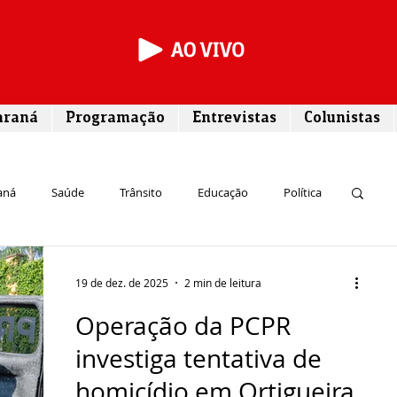
araná
Programação
Entrevistas
Colunistas
aná
Saúde
Trânsito
Educação
Política
rego
Campos Gerais
Segurança
Entrevista
19 de dez. de 2025
2 min de leitura
Operação da PCPR
Turismo
Rodovias
Agronegócio
investiga tentativa de
homicídio em Ortigueira