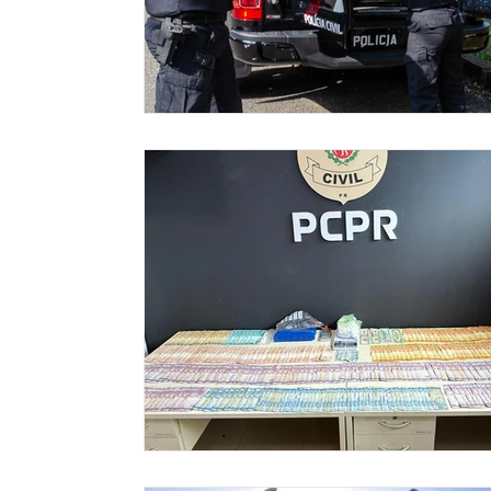
Meio ambiente
Comunicação
Empree
Tecnologia
Polícia
Transporte
C