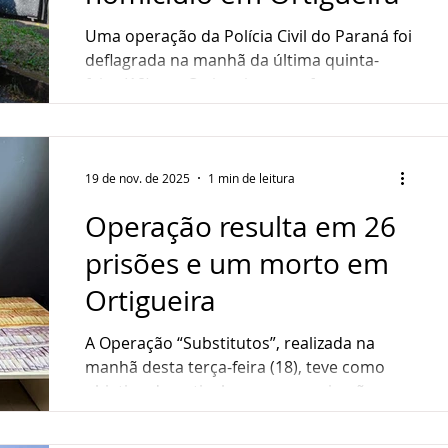
ndedorismo
Sustentabilidade
Gastronomia
Uma operação da Polícia Civil do Paraná foi
deflagrada na manhã da última quinta-
feira (18), em Ortigueira, com foco no
ultura
Assistência Social
combate aos crimes contra a vida. Durante
a ação, foram cumpridos cinco mandados
judiciais relacionados à apuração de uma
tentativa de homicídio qualificado
19 de nov. de 2025
1 min de leitura
registrada no município. Foram expedidos
Operação resulta em 26
cinco madados, um de prisão preventiva e
quatro de busca e apreensão Foto:
prisões e um morto em
Divulgação Entre as ordens judiciais, houve
Ortigueira
um mandado de prisão preventiva e
quatro ma
A Operação “Substitutos”, realizada na
manhã desta terça-feira (18), teve como
objetivo desarticular uma organização
criminosa voltada ao tráfico de drogas em
Ortigueira. A ação mobilizou mais de 90