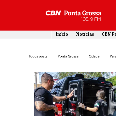
Início
Notícias
CBN P
Todos posts
Ponta Grossa
Cidade
Par
Cultura
Economia
Esporte
Emp
Infraestrutura
Agricultura
Lazer