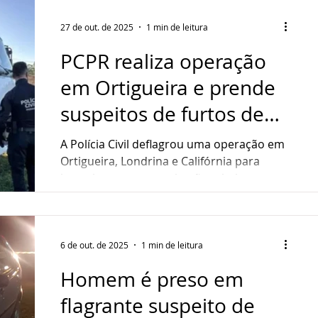
policiais civis e militares para cumprir 56
ordens judiciais, entre elas 30 mandados
27 de out. de 2025
1 min de leitura
de prisão preventiva, 25 mandados de
PCPR realiza operação
busca e apreensão e uma ordem de
suspensão das atividades de uma boate no
em Ortigueira e prende
município. Denúncias podem ser feitas de
suspeitos de furtos de
forma anônima pelos telefones 197 e 181
Foto
gado
A Polícia Civil deflagrou uma operação em
Ortigueira, Londrina e Califórnia para
investigar uma organização criminosa
especializada em furto de gado. A ação faz
parte de uma série de operações
realizadas entre quarta-feira (22) e sexta-
feira (24) no Paraná e no Mato Grosso, que
6 de out. de 2025
1 min de leitura
também apuram desvio de grãos avaliados
Homem é preso em
em mais de R$ 1 milhão. As investigações
continuam para identificar outros
flagrante suspeito de
envolvidos Foto: Divulgação No Paraná, a