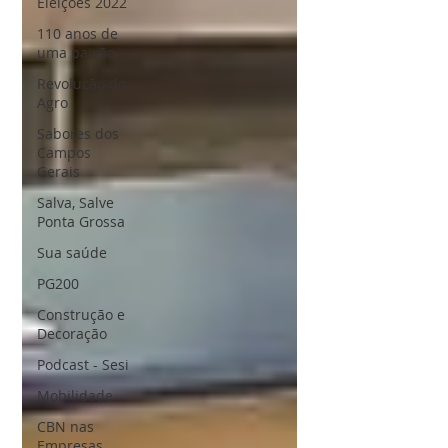
Eleições 2022
110 anos de
uma paixão
Revolução do
Agro
Sabores dos
Campos
Gerais
Salva, Salve
Ponta Grossa
Sua saúde
PG200
Construção e
Decoração
Podcast - Sesi
Mobilidade
CBN nas
Empresas