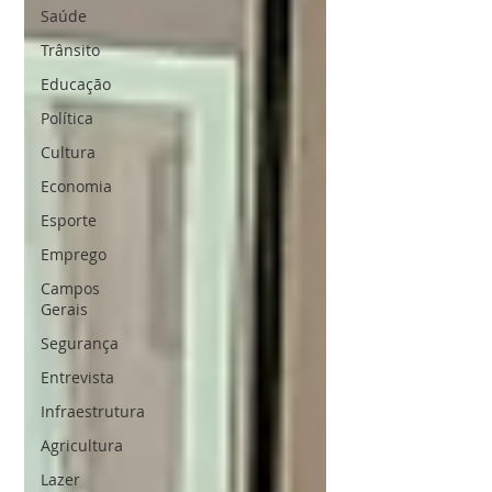
Saúde
Trânsito
Educação
Política
Cultura
Economia
Esporte
Emprego
Campos
Gerais
Segurança
Entrevista
Infraestrutura
Agricultura
Lazer