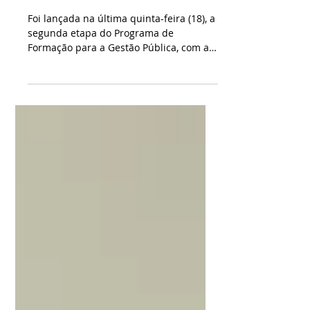
doutorado para servidores
estaduais
Foi lançada na última quinta-feira (18), a
segunda etapa do Programa de
Formação para a Gestão Pública, com a
oferta de 201 vagas em 55 cursos de
doutorado. A iniciativa é voltada a
servidores do Poder Executivo Estadual,
incluindo funcionários de autarquias,
empresas públicas e profissionais
comissionados. Na UEPG são 23 vagas
para doutorado Foto: Divulgação As
inscrições estão abertas até o dia 19 de
janeiro e devem ser feitas pela
plataforma da Escola de Gestão. A ação
env