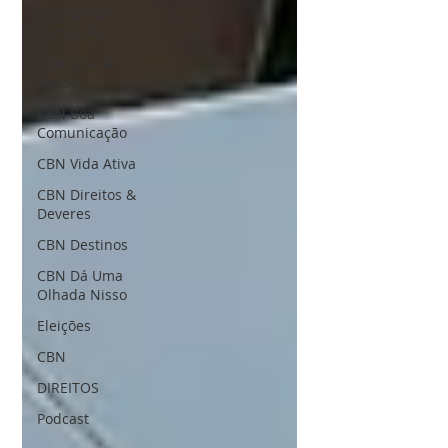
CBN Onde
Comer PG
CBN Vida &
Saúde
CBN Boa
Comunicação
CBN Vida Ativa
CBN Direitos &
Deveres
CBN Destinos
CBN Dá Uma
Olhada Nisso
Eleições
CBN
DIREITOS
Podcast