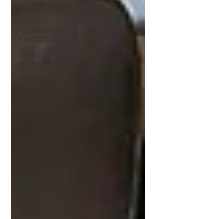
da história
CBN
TECNOLOGIA
E INOVAÇÃO
CBN CIDADES
SUSTENTÁVEIS
Colunistas
Linha do
tempo
CBN Momento
Fitness
CBN
COMPORTAMENTO
CRÔNICAS
DOS CAMPOS
GERAIS
CBN Visão
Empresarial