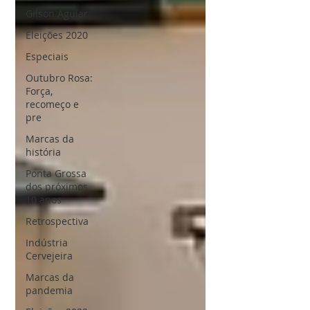
Gilson Aguiar
Eleições 2020
Especiais
Outubro Rosa:
Força,
recomeço e
pre
Marcas da
história
Ponta Grossa
dos próximos
10 anos
Retrospectiva
Indústria
Cervejeira
Marcas da
pandemia