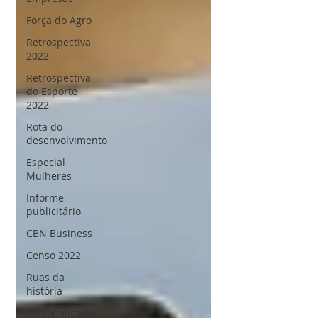
Força do Agro
Retrospectiva
2022
Retrospectiva
do Esporte
2022
Rota do
desenvolvimento
Especial
Mulheres
Informe
publicitário
CBN Business
Censo 2022
Ruas da
história
Personalidades