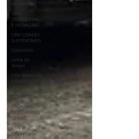
da história
CBN
TECNOLOGIA
E INOVAÇÃO
CBN CIDADES
SUSTENTÁVEIS
Colunistas
Linha do
tempo
CBN Momento
Fitness
CBN
COMPORTAMENTO
CRÔNICAS
DOS CAMPOS
GERAIS
CBN Visão
Empresarial