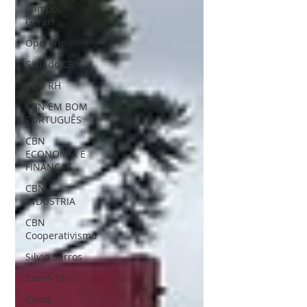
Campos
Gerais
Operário
Sábado CBN
CBN RH
CBN EM BOM
PORTUGUÊS
CBN
ECONOMIA E
FINANÇAS
CBN
INDÚSTRIA
CBN
Cooperativismo
Silvio Barros
Covid-19
Clima