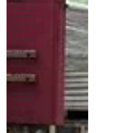
Eleições 2022
110 anos de
uma paixão
Revolução do
Agro
Sabores dos
Campos
Gerais
Salva, Salve
Ponta Grossa
Sua saúde
PG200
Construção e
Decoração
Podcast - Sesi
Mobilidade
CBN nas
Empresas