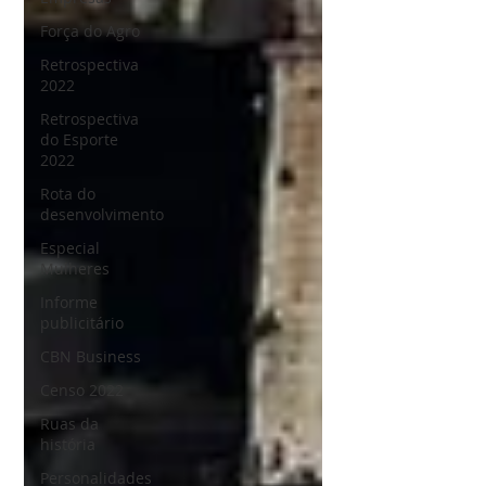
Força do Agro
Retrospectiva
2022
Retrospectiva
do Esporte
2022
Rota do
desenvolvimento
Especial
Mulheres
Informe
publicitário
CBN Business
Censo 2022
Ruas da
história
Personalidades