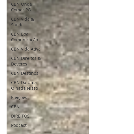
CBN Onde
Comer PG
CBN Vida &
Saúde
CBN Boa
Comunicação
CBN Vida Ativa
CBN Direitos &
Deveres
CBN Destinos
CBN Dá Uma
Olhada Nisso
Eleições
CBN
DIREITOS
Podcast