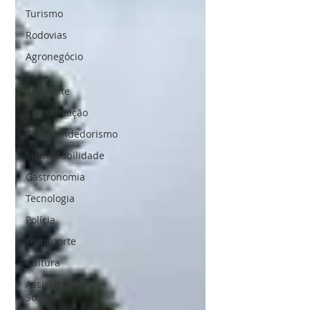
Turismo
Rodovias
Agronegócio
Meio
ambiente
Comunicação
Empreendedorismo
Sustentabilidade
Gastronomia
Tecnologia
Polícia
Transporte
Cultura
Assistência
Social