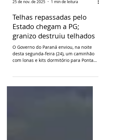
25 de nov. de 2025
1 min de leitura
Telhas repassadas pelo
Estado chegam a PG;
granizo destruiu telhados
O Governo do Paraná enviou, na noite
desta segunda-feira (24), um caminhão
com lonas e kits dormitório para Ponta
Grossa, atingida por uma tempestade de
granizo no fim da tarde. Foram enviados
oito paletes com 27 rolos de lona (4x100)
e 300 kits com lençol, travesseiro,
cobertor e fronha. Nesta terça-feira (25),
o Estado encaminha mais 2.600 telhas e
300 colchões. A Prefeitura de Ponta
Grossa também disponibiliza 5 mil
telhas para distribuição à população.