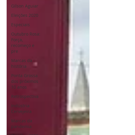
Gilson Aguiar
Eleições 2020
Especiais
Outubro Rosa:
Força,
recomeço e
pre
Marcas da
história
Ponta Grossa
dos próximos
10 anos
Retrospectiva
Indústria
Cervejeira
Marcas da
pandemia