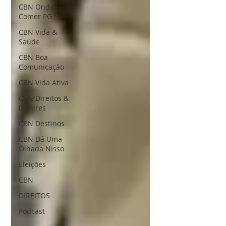
CBN Onde
Comer PG
CBN Vida &
Saúde
CBN Boa
Comunicação
CBN Vida Ativa
CBN Direitos &
Deveres
CBN Destinos
CBN Dá Uma
Olhada Nisso
Eleições
CBN
DIREITOS
Podcast