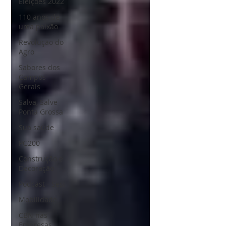
Eleições 2022
110 anos de
uma paixão
Revolução do
Agro
Sabores dos
Campos
Gerais
Salva, Salve
Ponta Grossa
Sua saúde
PG200
Construção e
Decoração
Podcast - Sesi
Mobilidade
CBN nas
Empresas