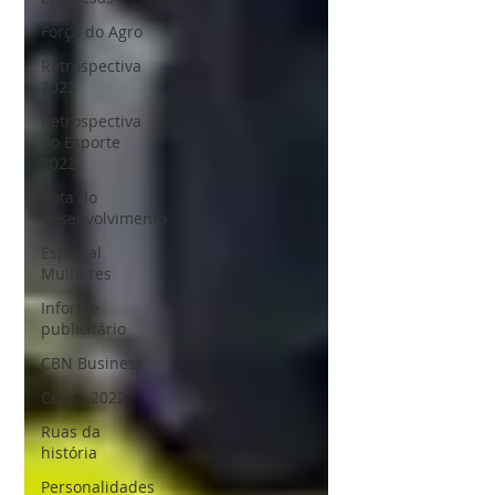
Força do Agro
Retrospectiva
2022
Retrospectiva
do Esporte
2022
Rota do
desenvolvimento
Especial
Mulheres
Informe
publicitário
CBN Business
Censo 2022
Ruas da
história
Personalidades