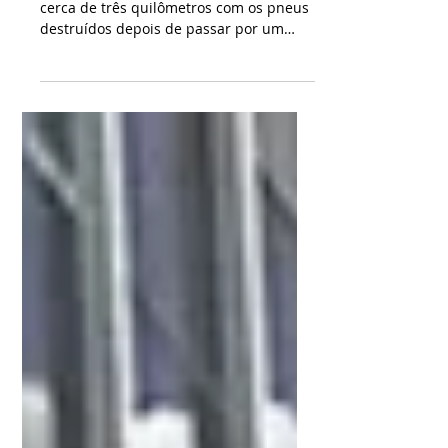
Um motorista de 27 anos percorreu
cerca de três quilômetros com os pneus
destruídos depois de passar por um
equipamento dilacerador utilizado pela
Polícia Rodoviária Federal durante uma
perseguição na BR-277, em Guarapuava,
na manhã de sábado (18). Ele foi preso
em flagrante por tráfico de drogas,
desobediência e direção perigosa Foto:
Divulgação Segundo a PRF, a equipe
realizava fiscalização quando o condutor
desobedeceu a ordem de parada e fugiu
em alta velocidade. Para con