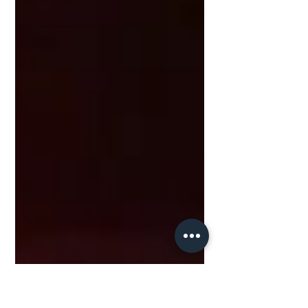
ameaça. A ação penal segue em segredo
de justiça Foto: Divulgação Os fatos
ocorreram entre a noite do dia 2 e a
madrugada do dia 3 de março do ano
passado. Segundo as investigações da
Polícia Civil, os quatro acusados
ofereceram bebi