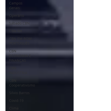
Campos
Gerais
Operário
Sábado CBN
CBN RH
CBN EM BOM
PORTUGUÊS
CBN
ECONOMIA E
FINANÇAS
CBN
INDÚSTRIA
CBN
Cooperativismo
Silvio Barros
Covid-19
Clima