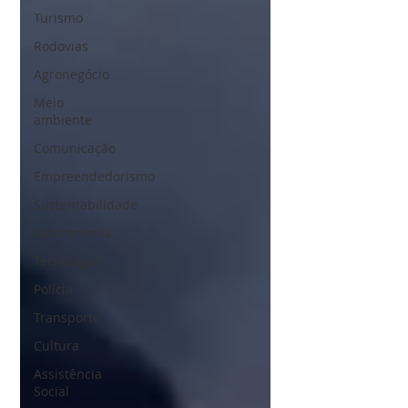
Turismo
Rodovias
Agronegócio
Meio
ambiente
Comunicação
Empreendedorismo
Sustentabilidade
Gastronomia
Tecnologia
Polícia
Transporte
Cultura
Assistência
Social