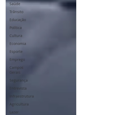
Saúde
Trânsito
Educação
Política
Cultura
Economia
Esporte
Emprego
Campos
Gerais
Segurança
Entrevista
Infraestrutura
Agricultura
Lazer