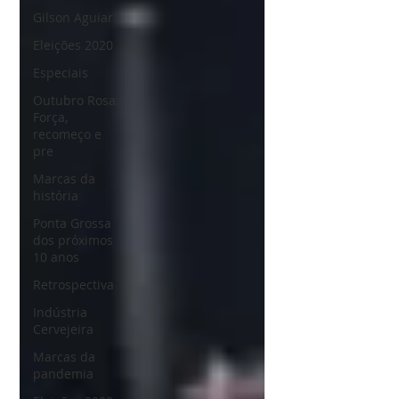
Gilson Aguiar
Eleições 2020
Especiais
Outubro Rosa:
Força,
recomeço e
pre
Marcas da
história
Ponta Grossa
dos próximos
10 anos
Retrospectiva
Indústria
Cervejeira
Marcas da
pandemia