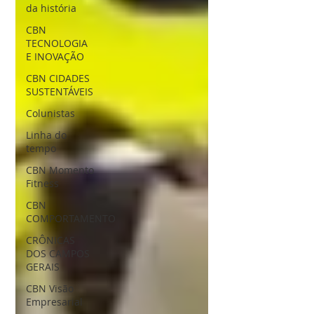
da história
CBN
TECNOLOGIA
E INOVAÇÃO
CBN CIDADES
SUSTENTÁVEIS
Colunistas
Linha do
tempo
CBN Momento
Fitness
CBN
COMPORTAMENTO
CRÔNICAS
DOS CAMPOS
GERAIS
CBN Visão
Empresarial